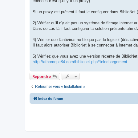
cochées c'est qu'il y a un proxy)
Si un proxy est présent il faut le configurer dans BiblioNe
2) Vérifier qu'il n'y ait pas un système de filtrage internet au
Dans ce cas là il faut configurer la solution présente afin d
4) Vérifier que l'antivirus ne bloque pas le logiciel (désacti
Il faut alors autoriser BiblioNet à se connecter à internet dan
5) Vérifiez que vous avez une version récente de BiblioNet
http://athomepc84.com/biblionet.php#telechargement
Répondre
Retourner vers « Installation »
Index du forum