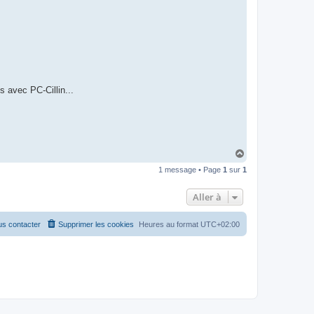
és avec PC-Cillin...
H
a
1 message • Page
1
sur
1
u
t
Aller à
s contacter
Supprimer les cookies
Heures au format
UTC+02:00