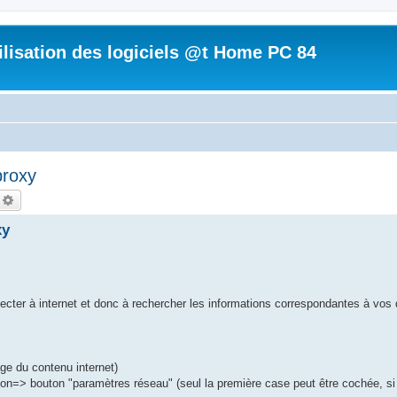
tilisation des logiciels @t Home PC 84
proxy
echercher
Recherche avancée
xy
nnecter à internet et donc à rechercher les informations correspondantes à vo
rage du contenu internet)
ion=> bouton "paramètres réseau" (seul la première case peut être cochée, si