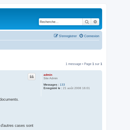
Rechercher
Recherche avancé
S’enregistrer
Connexion
1 message • Page
1
sur
1
admin
Site Admin
Messages :
133
Enregistré le :
21 août 2008 16:01
s documents.
 d'autres cases sont