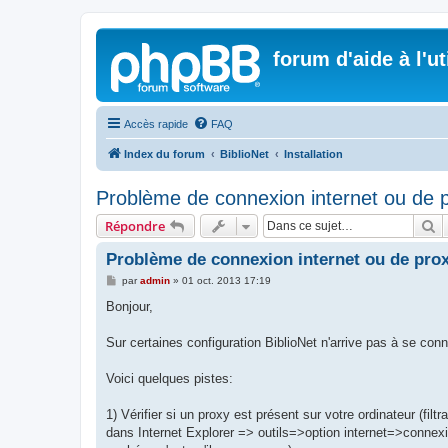
forum d'aide à l'u
Accès rapide
FAQ
Index du forum
BiblioNet
Installation
Problème de connexion internet ou de 
R
Répondre
Problème de connexion internet ou de pro
M
par
admin
»
01 oct. 2013 17:19
e
s
Bonjour,
s
a
g
Sur certaines configuration BiblioNet n'arrive pas à se co
e
Voici quelques pistes:
1) Vérifier si un proxy est présent sur votre ordinateur (filt
dans Internet Explorer => outils=>option internet=>connex