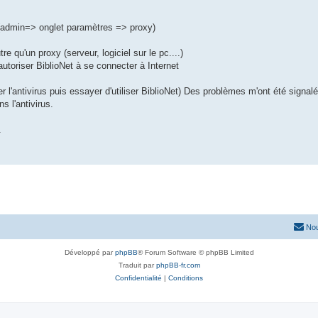
t (admin=> onglet paramètres => proxy)
tre qu'un proxy (serveur, logiciel sur le pc....)
'autoriser BiblioNet à se connecter à Internet
ver l'antivirus puis essayer d'utiliser BiblioNet) Des problèmes m'ont été signal
s l'antivirus.
.
Nou
Développé par
phpBB
® Forum Software © phpBB Limited
Traduit par
phpBB-fr.com
Confidentialité
|
Conditions