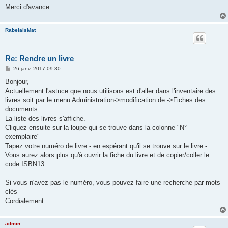
Merci d'avance.
RabelaisMat
Re: Rendre un livre
M
26 janv. 2017 09:30
e
s
Bonjour,
s
Actuellement l'astuce que nous utilisons est d'aller dans l'inventaire des
a
g
livres soit par le menu Administration->modification de ->Fiches des
e
documents
La liste des livres s'affiche.
Cliquez ensuite sur la loupe qui se trouve dans la colonne "N°
exemplaire"
Tapez votre numéro de livre - en espérant qu'il se trouve sur le livre -
Vous aurez alors plus qu'à ouvrir la fiche du livre et de copier/coller le
code ISBN13
Si vous n'avez pas le numéro, vous pouvez faire une recherche par mots
clés
Cordialement
admin