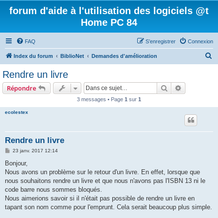
forum d'aide à l'utilisation des logiciels @t
Home PC 84
FAQ
S’enregistrer
Connexion
R
Index du forum
BiblioNet
Demandes d'amélioration
e
Rendre un livre
c
Rechercher
Recherche 
Répondre
h
3 messages • Page
1
sur
1
e
ecolestex
r
c
h
Rendre un livre
e
M
23 janv. 2017 12:14
e
r
s
Bonjour,
s
Nous avons un problème sur le retour d'un livre. En effet, lorsque que
a
g
nous souhaitons rendre un livre et que nous n'avons pas l'ISBN 13 ni le
e
code barre nous sommes bloqués.
Nous aimerions savoir si il n'était pas possible de rendre un livre en
tapant son nom comme pour l'emprunt. Cela serait beaucoup plus simple.