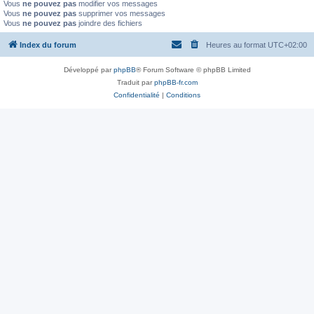
Vous
ne pouvez pas
modifier vos messages
Vous
ne pouvez pas
supprimer vos messages
Vous
ne pouvez pas
joindre des fichiers
Index du forum
Heures au format
UTC+02:00
Développé par
phpBB
® Forum Software © phpBB Limited
Traduit par
phpBB-fr.com
Confidentialité
|
Conditions