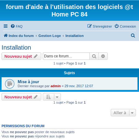
forum d'aide à l'utilisation des logiciels @t
Home PC 84
FAQ
S’enregistrer
Connexion
R
Index du forum
Gestion Loge
Installation
e
Installation
c
Rechercher
Recherche avanc
Nouveau sujet
h
1 sujet • Page
1
sur
1
e
Sujets
r
c
Mise à jour
Dernier message par
admin
«
29 nov. 2017 12:07
h
e
Nouveau sujet
1 sujet • Page
1
sur
1
r
Aller à
PERMISSIONS DU FORUM
Vous
ne pouvez pas
poster de nouveaux sujets
Vous
ne pouvez pas
répondre aux sujets