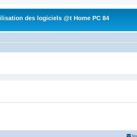
tilisation des logiciels @t Home PC 84
cher
cherche avancée
Nou