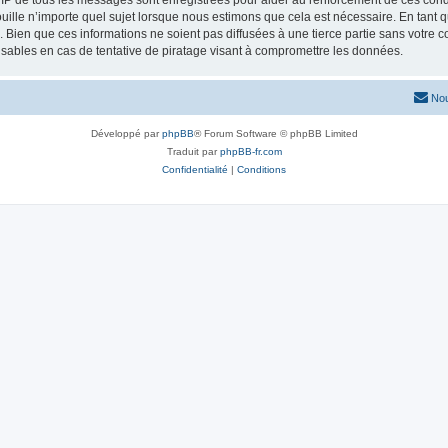
 IP de tous les messages sont enregistrées pour aider au renforcement de ces condit
uille n’importe quel sujet lorsque nous estimons que cela est nécessaire. En tant
ien que ces informations ne soient pas diffusées à une tierce partie sans votre cons
bles en cas de tentative de piratage visant à compromettre les données.
Nou
Développé par
phpBB
® Forum Software © phpBB Limited
Traduit par
phpBB-fr.com
Confidentialité
|
Conditions