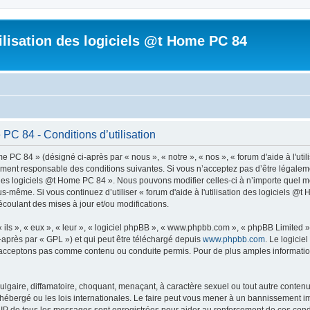
tilisation des logiciels @t Home PC 84
 PC 84 - Conditions d’utilisation
me PC 84 » (désigné ci-après par « nous », « notre », « nos », « forum d'aide à l'ut
ment responsable des conditions suivantes. Si vous n’acceptez pas d’être légaleme
on des logiciels @t Home PC 84 ». Nous pouvons modifier celles-ci à n’importe quel
vous-même. Si vous continuez d’utiliser « forum d'aide à l'utilisation des logiciels
coulant des mises à jour et/ou modifications.
ls », « eux », « leur », « logiciel phpBB », « www.phpbb.com », « phpBB Limited »,
-après par « GPL ») et qui peut être téléchargé depuis
www.phpbb.com
. Le logicie
acceptons pas comme contenu ou conduite permis. Pour de plus amples informations
lgaire, diffamatoire, choquant, menaçant, à caractère sexuel ou tout autre contenu 
t hébergé ou les lois internationales. Le faire peut vous mener à un bannissement i