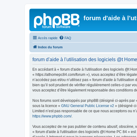
forum d'aide à l'u
Accès rapide
FAQ
Index du forum
forum d'aide à l'utilisation des logiciels @t Home
En accédant à « forum d'aide à l'utilisation des logiciels @t Ho
« https://athomepc84.com/forum »), vous acceptez d’être légale
n’accédez pas et/ou n’utilisez pas « forum d'aide à l'utilisati
bien qu’il soit prudent de vérifier régulièrement celles-ci par 
vous acceptez d’être légalement responsable des conditions dé
Nos forums sont développés par phpBB (désigné ci-après par « i
sous la licence «
GNU General Public License v2
» (désigné ci
Limited n’est pas responsable de ce que nous acceptons ou n’
https://www.phpbb.com/
.
Vous acceptez de ne pas publier de contenu abusif, obscène, vu
« forum d'aide à l'utilisation des logiciels @t Home PC 84 » es