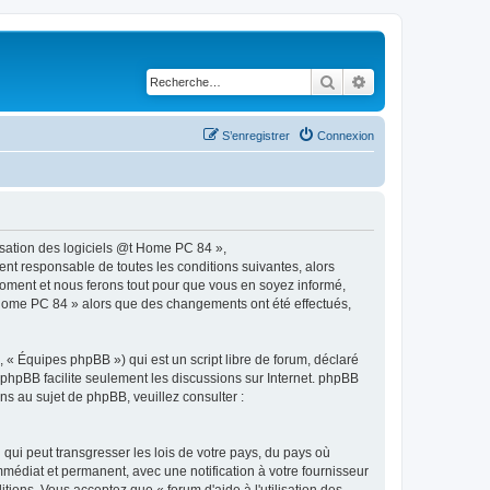
Rechercher
Recherche avancé
S’enregistrer
Connexion
ilisation des logiciels @t Home PC 84 »,
nt responsable de toutes les conditions suivantes, alors
 moment et nous ferons tout pour que vous en soyez informé,
 @t Home PC 84 » alors que des changements ont été effectués,
 « Équipes phpBB ») qui est un script libre de forum, déclaré
l phpBB facilite seulement les discussions sur Internet. phpBB
 au sujet de phpBB, veuillez consulter :
qui peut transgresser les lois de votre pays, du pays où
mmédiat et permanent, avec une notification à votre fournisseur