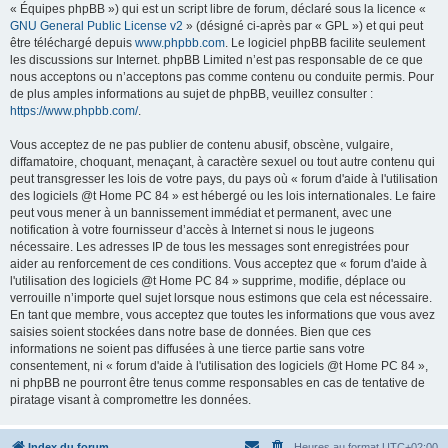
« Équipes phpBB ») qui est un script libre de forum, déclaré sous la licence «
GNU General Public License v2
» (désigné ci-après par « GPL ») et qui peut
être téléchargé depuis
www.phpbb.com
. Le logiciel phpBB facilite seulement
les discussions sur Internet. phpBB Limited n’est pas responsable de ce que
nous acceptons ou n’acceptons pas comme contenu ou conduite permis. Pour
de plus amples informations au sujet de phpBB, veuillez consulter :
https://www.phpbb.com/
.
Vous acceptez de ne pas publier de contenu abusif, obscène, vulgaire,
diffamatoire, choquant, menaçant, à caractère sexuel ou tout autre contenu qui
peut transgresser les lois de votre pays, du pays où « forum d'aide à l'utilisation
des logiciels @t Home PC 84 » est hébergé ou les lois internationales. Le faire
peut vous mener à un bannissement immédiat et permanent, avec une
notification à votre fournisseur d’accès à Internet si nous le jugeons
nécessaire. Les adresses IP de tous les messages sont enregistrées pour
aider au renforcement de ces conditions. Vous acceptez que « forum d'aide à
l'utilisation des logiciels @t Home PC 84 » supprime, modifie, déplace ou
verrouille n’importe quel sujet lorsque nous estimons que cela est nécessaire.
En tant que membre, vous acceptez que toutes les informations que vous avez
saisies soient stockées dans notre base de données. Bien que ces
informations ne soient pas diffusées à une tierce partie sans votre
consentement, ni « forum d'aide à l'utilisation des logiciels @t Home PC 84 »,
ni phpBB ne pourront être tenus comme responsables en cas de tentative de
piratage visant à compromettre les données.
Index du forum
Heures au format
UTC+02:00