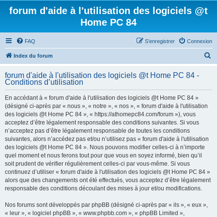
forum d'aide à l'utilisation des logiciels @t
Home PC 84
FAQ
S’enregistrer
Connexion
R
Index du forum
e
forum d'aide à l'utilisation des logiciels @t Home PC 84 -
c
Conditions d’utilisation
h
En accédant à « forum d'aide à l'utilisation des logiciels @t Home PC 84 »
e
(désigné ci-après par « nous », « notre », « nos », « forum d'aide à l'utilisation
r
des logiciels @t Home PC 84 », « https://athomepc84.com/forum »), vous
acceptez d’être légalement responsable des conditions suivantes. Si vous
c
n’acceptez pas d’être légalement responsable de toutes les conditions
h
suivantes, alors n’accédez pas et/ou n’utilisez pas « forum d'aide à l'utilisation
des logiciels @t Home PC 84 ». Nous pouvons modifier celles-ci à n’importe
e
quel moment et nous ferons tout pour que vous en soyez informé, bien qu’il
r
soit prudent de vérifier régulièrement celles-ci par vous-même. Si vous
continuez d’utiliser « forum d'aide à l'utilisation des logiciels @t Home PC 84 »
alors que des changements ont été effectués, vous acceptez d’être légalement
responsable des conditions découlant des mises à jour et/ou modifications.
Nos forums sont développés par phpBB (désigné ci-après par « ils », « eux »,
« leur », « logiciel phpBB », « www.phpbb.com », « phpBB Limited »,