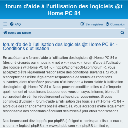
forum d'aide à l'utilisation des logiciels @t
Home PC 84
FAQ
S’enregistrer
Connexion
R
Index du forum
e
forum d'aide à l'utilisation des logiciels @t Home PC 84 -
c
Conditions d’utilisation
h
En accédant à « forum d'aide à l'utilisation des logiciels @t Home PC 84 »
e
(désigné ci-après par « nous », « notre », « nos », « forum d'aide à l'utilisation
r
des logiciels @t Home PC 84 », « https://athomepc84.com/forum »), vous
acceptez d’être légalement responsable des conditions suivantes. Si vous
c
n’acceptez pas d’être légalement responsable de toutes les conditions
h
suivantes, alors n’accédez pas et/ou n’utilisez pas « forum d'aide à l'utilisation
des logiciels @t Home PC 84 ». Nous pouvons modifier celles-ci à n’importe
e
quel moment et nous ferons tout pour que vous en soyez informé, bien qu’il
r
soit prudent de vérifier régulièrement celles-ci par vous-même. Si vous
continuez d’utiliser « forum d'aide à l'utilisation des logiciels @t Home PC 84 »
alors que des changements ont été effectués, vous acceptez d’être légalement
responsable des conditions découlant des mises à jour et/ou modifications.
Nos forums sont développés par phpBB (désigné ci-après par « ils », « eux »,
« leur », « logiciel phpBB », « www.phpbb.com », « phpBB Limited »,