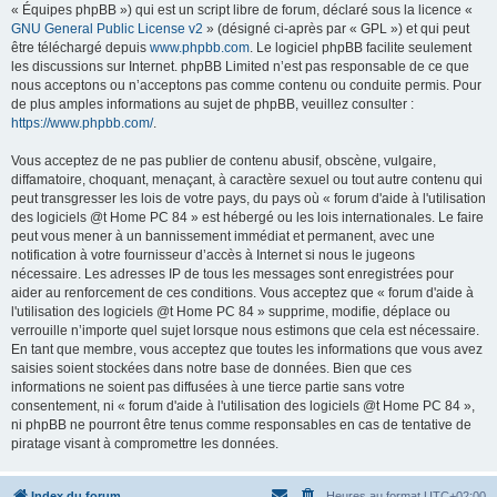
« Équipes phpBB ») qui est un script libre de forum, déclaré sous la licence «
GNU General Public License v2
» (désigné ci-après par « GPL ») et qui peut
être téléchargé depuis
www.phpbb.com
. Le logiciel phpBB facilite seulement
les discussions sur Internet. phpBB Limited n’est pas responsable de ce que
nous acceptons ou n’acceptons pas comme contenu ou conduite permis. Pour
de plus amples informations au sujet de phpBB, veuillez consulter :
https://www.phpbb.com/
.
Vous acceptez de ne pas publier de contenu abusif, obscène, vulgaire,
diffamatoire, choquant, menaçant, à caractère sexuel ou tout autre contenu qui
peut transgresser les lois de votre pays, du pays où « forum d'aide à l'utilisation
des logiciels @t Home PC 84 » est hébergé ou les lois internationales. Le faire
peut vous mener à un bannissement immédiat et permanent, avec une
notification à votre fournisseur d’accès à Internet si nous le jugeons
nécessaire. Les adresses IP de tous les messages sont enregistrées pour
aider au renforcement de ces conditions. Vous acceptez que « forum d'aide à
l'utilisation des logiciels @t Home PC 84 » supprime, modifie, déplace ou
verrouille n’importe quel sujet lorsque nous estimons que cela est nécessaire.
En tant que membre, vous acceptez que toutes les informations que vous avez
saisies soient stockées dans notre base de données. Bien que ces
informations ne soient pas diffusées à une tierce partie sans votre
consentement, ni « forum d'aide à l'utilisation des logiciels @t Home PC 84 »,
ni phpBB ne pourront être tenus comme responsables en cas de tentative de
piratage visant à compromettre les données.
Index du forum
Heures au format
UTC+02:00