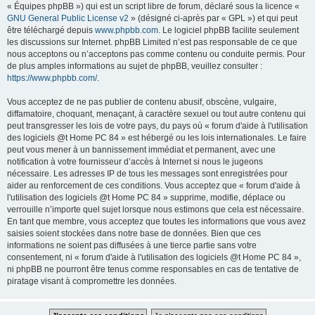
« Équipes phpBB ») qui est un script libre de forum, déclaré sous la licence «
GNU General Public License v2
» (désigné ci-après par « GPL ») et qui peut
être téléchargé depuis
www.phpbb.com
. Le logiciel phpBB facilite seulement
les discussions sur Internet. phpBB Limited n’est pas responsable de ce que
nous acceptons ou n’acceptons pas comme contenu ou conduite permis. Pour
de plus amples informations au sujet de phpBB, veuillez consulter :
https://www.phpbb.com/
.
Vous acceptez de ne pas publier de contenu abusif, obscène, vulgaire,
diffamatoire, choquant, menaçant, à caractère sexuel ou tout autre contenu qui
peut transgresser les lois de votre pays, du pays où « forum d'aide à l'utilisation
des logiciels @t Home PC 84 » est hébergé ou les lois internationales. Le faire
peut vous mener à un bannissement immédiat et permanent, avec une
notification à votre fournisseur d’accès à Internet si nous le jugeons
nécessaire. Les adresses IP de tous les messages sont enregistrées pour
aider au renforcement de ces conditions. Vous acceptez que « forum d'aide à
l'utilisation des logiciels @t Home PC 84 » supprime, modifie, déplace ou
verrouille n’importe quel sujet lorsque nous estimons que cela est nécessaire.
En tant que membre, vous acceptez que toutes les informations que vous avez
saisies soient stockées dans notre base de données. Bien que ces
informations ne soient pas diffusées à une tierce partie sans votre
consentement, ni « forum d'aide à l'utilisation des logiciels @t Home PC 84 »,
ni phpBB ne pourront être tenus comme responsables en cas de tentative de
piratage visant à compromettre les données.