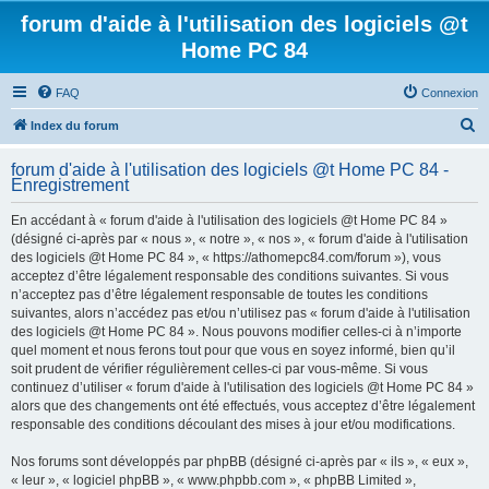
forum d'aide à l'utilisation des logiciels @t
Home PC 84
FAQ
Connexion
R
Index du forum
e
forum d'aide à l'utilisation des logiciels @t Home PC 84 -
c
Enregistrement
h
En accédant à « forum d'aide à l'utilisation des logiciels @t Home PC 84 »
e
(désigné ci-après par « nous », « notre », « nos », « forum d'aide à l'utilisation
r
des logiciels @t Home PC 84 », « https://athomepc84.com/forum »), vous
acceptez d’être légalement responsable des conditions suivantes. Si vous
c
n’acceptez pas d’être légalement responsable de toutes les conditions
h
suivantes, alors n’accédez pas et/ou n’utilisez pas « forum d'aide à l'utilisation
des logiciels @t Home PC 84 ». Nous pouvons modifier celles-ci à n’importe
e
quel moment et nous ferons tout pour que vous en soyez informé, bien qu’il
r
soit prudent de vérifier régulièrement celles-ci par vous-même. Si vous
continuez d’utiliser « forum d'aide à l'utilisation des logiciels @t Home PC 84 »
alors que des changements ont été effectués, vous acceptez d’être légalement
responsable des conditions découlant des mises à jour et/ou modifications.
Nos forums sont développés par phpBB (désigné ci-après par « ils », « eux »,
« leur », « logiciel phpBB », « www.phpbb.com », « phpBB Limited »,