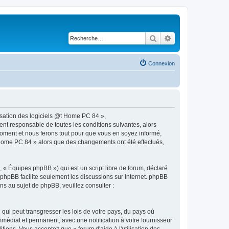
Rechercher
Recherche avancé
Connexion
ilisation des logiciels @t Home PC 84 »,
nt responsable de toutes les conditions suivantes, alors
 moment et nous ferons tout pour que vous en soyez informé,
 @t Home PC 84 » alors que des changements ont été effectués,
 « Équipes phpBB ») qui est un script libre de forum, déclaré
l phpBB facilite seulement les discussions sur Internet. phpBB
 au sujet de phpBB, veuillez consulter :
qui peut transgresser les lois de votre pays, du pays où
mmédiat et permanent, avec une notification à votre fournisseur