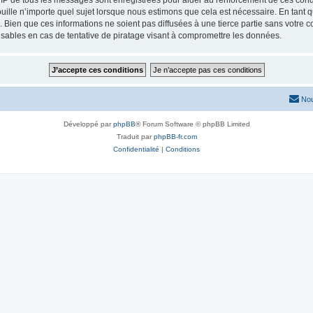
 IP de tous les messages sont enregistrées pour aider au renforcement de ces condit
uille n’importe quel sujet lorsque nous estimons que cela est nécessaire. En tant
ien que ces informations ne soient pas diffusées à une tierce partie sans votre cons
bles en cas de tentative de piratage visant à compromettre les données.
Nou
Développé par
phpBB
® Forum Software © phpBB Limited
Traduit par
phpBB-fr.com
Confidentialité
|
Conditions