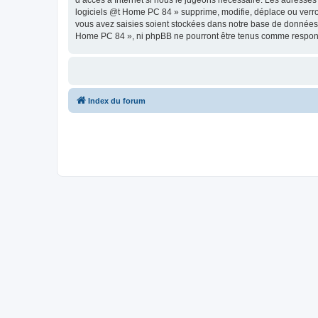
d’accès à Internet si nous le jugeons nécessaire. Les adresses
logiciels @t Home PC 84 » supprime, modifie, déplace ou verro
vous avez saisies soient stockées dans notre base de données. B
Home PC 84 », ni phpBB ne pourront être tenus comme responsa
Index du forum