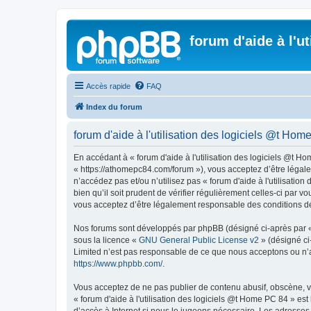
forum d'aide à l'u
Accès rapide
FAQ
Index du forum
forum d'aide à l'utilisation des logiciels @t Ho
En accédant à « forum d'aide à l'utilisation des logiciels @t Ho
« https://athomepc84.com/forum »), vous acceptez d’être légale
n’accédez pas et/ou n’utilisez pas « forum d'aide à l'utilisati
bien qu’il soit prudent de vérifier régulièrement celles-ci par 
vous acceptez d’être légalement responsable des conditions dé
Nos forums sont développés par phpBB (désigné ci-après par « i
sous la licence «
GNU General Public License v2
» (désigné ci
Limited n’est pas responsable de ce que nous acceptons ou n’
https://www.phpbb.com/
.
Vous acceptez de ne pas publier de contenu abusif, obscène, vu
« forum d'aide à l'utilisation des logiciels @t Home PC 84 » es