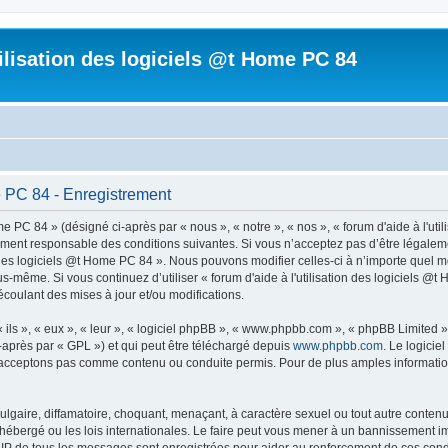
tilisation des logiciels @t Home PC 84
me PC 84 - Enregistrement
me PC 84 » (désigné ci-après par « nous », « notre », « nos », « forum d'aide à l'ut
ment responsable des conditions suivantes. Si vous n’acceptez pas d’être légaleme
on des logiciels @t Home PC 84 ». Nous pouvons modifier celles-ci à n’importe quel
vous-même. Si vous continuez d’utiliser « forum d'aide à l'utilisation des logiciels
coulant des mises à jour et/ou modifications.
ls », « eux », « leur », « logiciel phpBB », « www.phpbb.com », « phpBB Limited »,
-après par « GPL ») et qui peut être téléchargé depuis
www.phpbb.com
. Le logicie
acceptons pas comme contenu ou conduite permis. Pour de plus amples informations
lgaire, diffamatoire, choquant, menaçant, à caractère sexuel ou tout autre contenu 
t hébergé ou les lois internationales. Le faire peut vous mener à un bannissement i