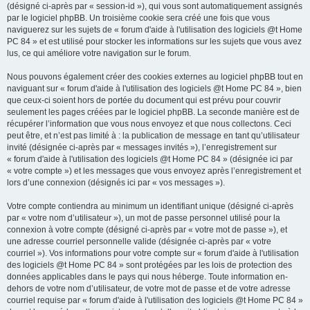
(désigné ci-après par « session-id »), qui vous sont automatiquement assignés
par le logiciel phpBB. Un troisième cookie sera créé une fois que vous
naviguerez sur les sujets de « forum d'aide à l'utilisation des logiciels @t Home
PC 84 » et est utilisé pour stocker les informations sur les sujets que vous avez
lus, ce qui améliore votre navigation sur le forum.
Nous pouvons également créer des cookies externes au logiciel phpBB tout en
naviguant sur « forum d'aide à l'utilisation des logiciels @t Home PC 84 », bien
que ceux-ci soient hors de portée du document qui est prévu pour couvrir
seulement les pages créées par le logiciel phpBB. La seconde manière est de
récupérer l’information que vous nous envoyez et que nous collectons. Ceci
peut être, et n’est pas limité à : la publication de message en tant qu’utilisateur
invité (désignée ci-après par « messages invités »), l’enregistrement sur
« forum d'aide à l'utilisation des logiciels @t Home PC 84 » (désignée ici par
« votre compte ») et les messages que vous envoyez après l’enregistrement et
lors d’une connexion (désignés ici par « vos messages »).
Votre compte contiendra au minimum un identifiant unique (désigné ci-après
par « votre nom d’utilisateur »), un mot de passe personnel utilisé pour la
connexion à votre compte (désigné ci-après par « votre mot de passe »), et
une adresse courriel personnelle valide (désignée ci-après par « votre
courriel »). Vos informations pour votre compte sur « forum d'aide à l'utilisation
des logiciels @t Home PC 84 » sont protégées par les lois de protection des
données applicables dans le pays qui nous héberge. Toute information en-
dehors de votre nom d’utilisateur, de votre mot de passe et de votre adresse
courriel requise par « forum d'aide à l'utilisation des logiciels @t Home PC 84 »