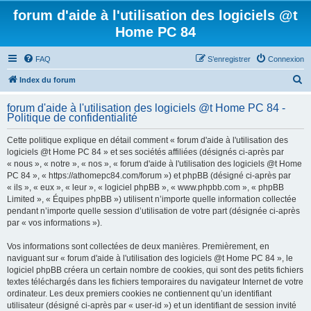
forum d'aide à l'utilisation des logiciels @t
Home PC 84
FAQ
S’enregistrer
Connexion
R
Index du forum
e
forum d'aide à l'utilisation des logiciels @t Home PC 84 -
c
Politique de confidentialité
h
Cette politique explique en détail comment « forum d'aide à l'utilisation des
e
logiciels @t Home PC 84 » et ses sociétés affiliées (désignés ci-après par
r
« nous », « notre », « nos », « forum d'aide à l'utilisation des logiciels @t Home
PC 84 », « https://athomepc84.com/forum ») et phpBB (désigné ci-après par
c
« ils », « eux », « leur », « logiciel phpBB », « www.phpbb.com », « phpBB
h
Limited », « Équipes phpBB ») utilisent n’importe quelle information collectée
pendant n’importe quelle session d’utilisation de votre part (désignée ci-après
e
par « vos informations »).
r
Vos informations sont collectées de deux manières. Premièrement, en
naviguant sur « forum d'aide à l'utilisation des logiciels @t Home PC 84 », le
logiciel phpBB créera un certain nombre de cookies, qui sont des petits fichiers
textes téléchargés dans les fichiers temporaires du navigateur Internet de votre
ordinateur. Les deux premiers cookies ne contiennent qu’un identifiant
utilisateur (désigné ci-après par « user-id ») et un identifiant de session invité