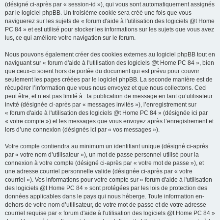
(désigné ci-après par « session-id »), qui vous sont automatiquement assignés
par le logiciel phpBB. Un troisième cookie sera créé une fois que vous
naviguerez sur les sujets de « forum d'aide à l'utilisation des logiciels @t Home
PC 84 » et est utilisé pour stocker les informations sur les sujets que vous avez
lus, ce qui améliore votre navigation sur le forum.
Nous pouvons également créer des cookies externes au logiciel phpBB tout en
naviguant sur « forum d'aide à l'utilisation des logiciels @t Home PC 84 », bien
que ceux-ci soient hors de portée du document qui est prévu pour couvrir
seulement les pages créées par le logiciel phpBB. La seconde manière est de
récupérer l’information que vous nous envoyez et que nous collectons. Ceci
peut être, et n’est pas limité à : la publication de message en tant qu’utilisateur
invité (désignée ci-après par « messages invités »), l’enregistrement sur
« forum d'aide à l'utilisation des logiciels @t Home PC 84 » (désignée ici par
« votre compte ») et les messages que vous envoyez après l’enregistrement et
lors d’une connexion (désignés ici par « vos messages »).
Votre compte contiendra au minimum un identifiant unique (désigné ci-après
par « votre nom d’utilisateur »), un mot de passe personnel utilisé pour la
connexion à votre compte (désigné ci-après par « votre mot de passe »), et
une adresse courriel personnelle valide (désignée ci-après par « votre
courriel »). Vos informations pour votre compte sur « forum d'aide à l'utilisation
des logiciels @t Home PC 84 » sont protégées par les lois de protection des
données applicables dans le pays qui nous héberge. Toute information en-
dehors de votre nom d’utilisateur, de votre mot de passe et de votre adresse
courriel requise par « forum d'aide à l'utilisation des logiciels @t Home PC 84 »