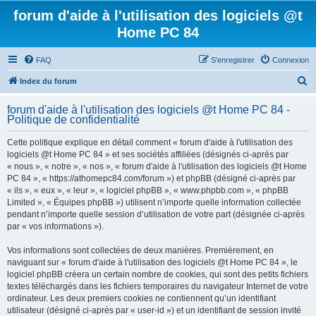
forum d'aide à l'utilisation des logiciels @t
Home PC 84
FAQ
S’enregistrer
Connexion
R
Index du forum
e
forum d'aide à l'utilisation des logiciels @t Home PC 84 -
c
Politique de confidentialité
h
Cette politique explique en détail comment « forum d'aide à l'utilisation des
e
logiciels @t Home PC 84 » et ses sociétés affiliées (désignés ci-après par
r
« nous », « notre », « nos », « forum d'aide à l'utilisation des logiciels @t Home
PC 84 », « https://athomepc84.com/forum ») et phpBB (désigné ci-après par
c
« ils », « eux », « leur », « logiciel phpBB », « www.phpbb.com », « phpBB
h
Limited », « Équipes phpBB ») utilisent n’importe quelle information collectée
pendant n’importe quelle session d’utilisation de votre part (désignée ci-après
e
par « vos informations »).
r
Vos informations sont collectées de deux manières. Premièrement, en
naviguant sur « forum d'aide à l'utilisation des logiciels @t Home PC 84 », le
logiciel phpBB créera un certain nombre de cookies, qui sont des petits fichiers
textes téléchargés dans les fichiers temporaires du navigateur Internet de votre
ordinateur. Les deux premiers cookies ne contiennent qu’un identifiant
utilisateur (désigné ci-après par « user-id ») et un identifiant de session invité