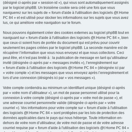
(désigné ci-après par « session-id »), qui vous sont automatiquement assignés
par le logiciel phpBB. Un troisième cookie sera créé une fois que vous
naviguerez sur les sujets de « forum d'aide à l'utilisation des logiciels @t Home
PC 84 » et est utilisé pour stocker les informations sur les sujets que vous avez
lus, ce qui améliore votre navigation sur le forum.
Nous pouvons également créer des cookies externes au logiciel phpBB tout en
naviguant sur « forum d'aide à l'utilisation des logiciels @t Home PC 84 », bien
que ceux-ci soient hors de portée du document qui est prévu pour couvrir
seulement les pages créées par le logiciel phpBB. La seconde manière est de
récupérer l’information que vous nous envoyez et que nous collectons. Ceci
peut être, et n’est pas limité à : la publication de message en tant qu’utilisateur
invité (désignée ci-après par « messages invités »), l’enregistrement sur
« forum d'aide à l'utilisation des logiciels @t Home PC 84 » (désignée ici par
« votre compte ») et les messages que vous envoyez après l’enregistrement et
lors d’une connexion (désignés ici par « vos messages »).
Votre compte contiendra au minimum un identifiant unique (désigné ci-après
par « votre nom d’utilisateur »), un mot de passe personnel utilisé pour la
connexion à votre compte (désigné ci-après par « votre mot de passe »), et
une adresse courriel personnelle valide (désignée ci-après par « votre
courriel »). Vos informations pour votre compte sur « forum d'aide à l'utilisation
des logiciels @t Home PC 84 » sont protégées par les lois de protection des
données applicables dans le pays qui nous héberge. Toute information en-
dehors de votre nom d’utilisateur, de votre mot de passe et de votre adresse
courriel requise par « forum d'aide à l'utilisation des logiciels @t Home PC 84 »