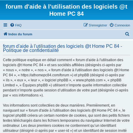
forum d'aide à l'utilisation des logiciels @t
Home PC 84
FAQ
S’enregistrer
Connexion
R
Index du forum
e
forum d'aide à l'utilisation des logiciels @t Home PC 84 -
c
Politique de confidentialité
h
Cette politique explique en détail comment « forum d'aide à l'utilisation des
e
logiciels @t Home PC 84 » et ses sociétés affiliées (désignés ci-après par
r
« nous », « notre », « nos », « forum d'aide à l'utilisation des logiciels @t Home
PC 84 », « https://athomepc84.com/forum ») et phpBB (désigné ci-après par
c
« ils », « eux », « leur », « logiciel phpBB », « www.phpbb.com », « phpBB
h
Limited », « Équipes phpBB ») utilisent n’importe quelle information collectée
pendant n’importe quelle session d’utilisation de votre part (désignée ci-après
e
par « vos informations »).
r
Vos informations sont collectées de deux manières. Premièrement, en
naviguant sur « forum d'aide à l'utilisation des logiciels @t Home PC 84 », le
logiciel phpBB créera un certain nombre de cookies, qui sont des petits fichiers
textes téléchargés dans les fichiers temporaires du navigateur Internet de votre
ordinateur. Les deux premiers cookies ne contiennent qu’un identifiant
utilisateur (désigné ci-après par « user-id ») et un identifiant de session invité