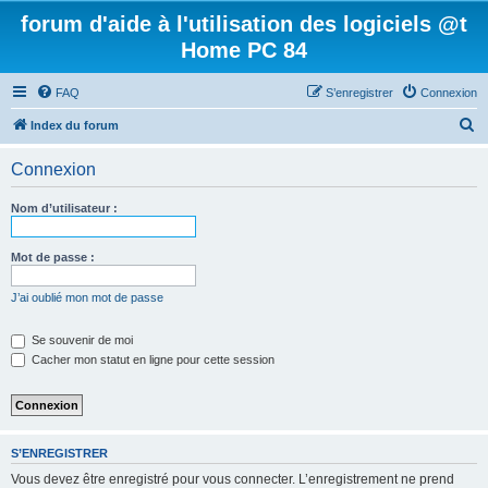
forum d'aide à l'utilisation des logiciels @t
Home PC 84
FAQ
S’enregistrer
Connexion
R
Index du forum
e
Connexion
c
h
Nom d’utilisateur :
e
r
Mot de passe :
c
J’ai oublié mon mot de passe
h
e
Se souvenir de moi
Cacher mon statut en ligne pour cette session
r
S’ENREGISTRER
Vous devez être enregistré pour vous connecter. L’enregistrement ne prend