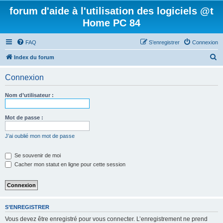
forum d'aide à l'utilisation des logiciels @t
Home PC 84
FAQ
S’enregistrer
Connexion
R
Index du forum
e
Connexion
c
h
Nom d’utilisateur :
e
r
Mot de passe :
c
J’ai oublié mon mot de passe
h
e
Se souvenir de moi
Cacher mon statut en ligne pour cette session
r
S’ENREGISTRER
Vous devez être enregistré pour vous connecter. L’enregistrement ne prend