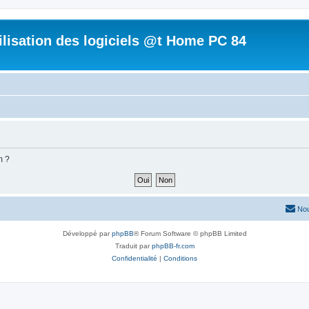
tilisation des logiciels @t Home PC 84
m ?
Nou
Développé par
phpBB
® Forum Software © phpBB Limited
Traduit par
phpBB-fr.com
Confidentialité
|
Conditions