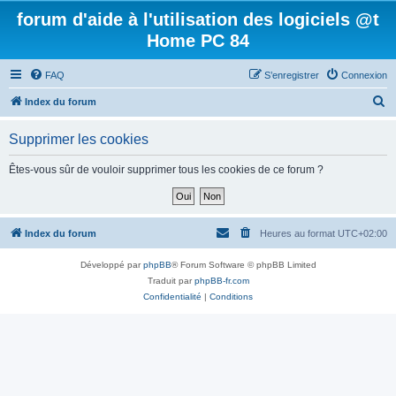
forum d'aide à l'utilisation des logiciels @t
Home PC 84
FAQ
S’enregistrer
Connexion
R
Index du forum
e
Supprimer les cookies
c
h
Êtes-vous sûr de vouloir supprimer tous les cookies de ce forum ?
e
r
c
Index du forum
Heures au format
UTC+02:00
h
Développé par
phpBB
® Forum Software © phpBB Limited
e
Traduit par
phpBB-fr.com
r
Confidentialité
|
Conditions