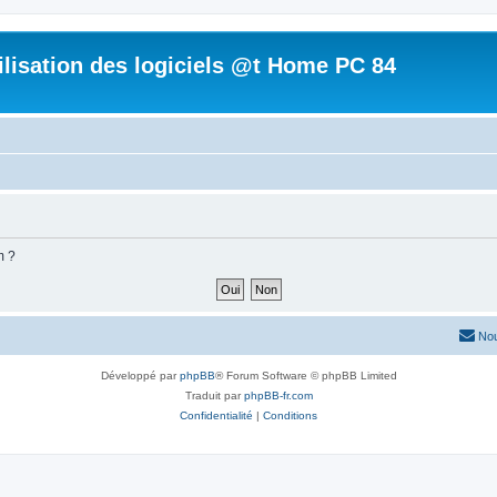
tilisation des logiciels @t Home PC 84
m ?
Nou
Développé par
phpBB
® Forum Software © phpBB Limited
Traduit par
phpBB-fr.com
Confidentialité
|
Conditions