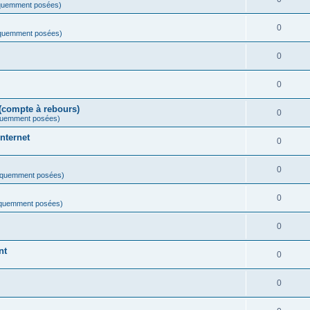
équemment posées)
0
équemment posées)
0
0
(compte à rebours)
0
quemment posées)
nternet
0
0
équemment posées)
0
équemment posées)
0
nt
0
0