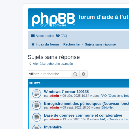
forum d'aide à l'u
Accès rapide
FAQ
Index du forum
Rechercher
Sujets sans réponse
Sujets sans réponse
Aller à la recherche avancée
Rechercher
Recherche avancée
SUJETS
Windows 7 erreur 100138
par
admin
»
09 déc. 2025 10:34
» dans
FAQ (Questions fr
Enregistrement des périodiques (Nouveau fonc
par
admin
»
09 sept. 2022 18:00
» dans
BiblioNet
Base de données commune et collaborative
par
admin
»
13 nov. 2020 15:00
» dans
FAQ (Questions fr
Inventaire