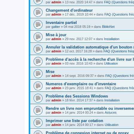
par
admin
»
13 nov. 2020 14:47
» dans
FAQ (Questions fr
Changement d'ordinateur
par
admin
»
17 déc. 2019 10:44
» dans
FAQ (Questions fr
Inventaire partiel
par
galtier
»
04 mai 2018 05:19
» dans
BiblioNet
Mise à jour
par
admin
»
29 nov. 2017 12:07
» dans
Installation
Annuler la validation automatique d'un bouton 
par
admin
»
12 oct. 2017 16:28
» dans
FAQ (Questions fré
Problème d'accès à la recherche d'un livre sur I
par
admin
»
03 nov. 2016 10:43
» dans
Utilisation
Mise
par
admin
»
14 sept. 2016 09:37
» dans
FAQ (Questions fr
Numeros d'exemplaire ou d'inventaire
par
admin
»
23 janv. 2015 18:41
» dans
FAQ (Questions fr
Problème des Sessions Windows
par
admin
»
18 févr. 2014 17:37
» dans
Installation
Rendre un livre non empruntable ou inverseme
par
admin
»
14 janv. 2014 00:24
» dans
Astuces
Imprimer une liste par cotation
par
admin
»
14 janv. 2014 00:17
» dans
Utilisation
Problème de connexion internet ou de proxy