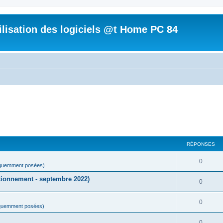
tilisation des logiciels @t Home PC 84
RÉPONSES
0
équemment posées)
tionnement - septembre 2022)
0
0
équemment posées)
0