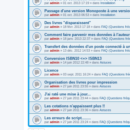
par
admin
»
01 oct. 2013 17:19
» dans
Installation
Passage d'une version Monoposte à une versio
par
admin
»
01 oct. 2013 06:53
» dans
Installation
Des livres "disparaissent"
par
admin
»
18 févr. 2013 17:18
» dans
FAQ (Questions fr
Comment faire parvenir mes données à l'auteur
par
admin
»
18 janv. 2013 22:37
» dans
FAQ (Questions fr
Transfert des données d'un poste connecté à un
par
admin
»
13 déc. 2012 14:53
» dans
FAQ (Questions fr
Conversion ISBN10 <=> ISBN13
par
admin
»
14 juin 2012 22:48
» dans
Astuces
Licence
par
admin
»
03 sept. 2011 16:24
» dans
FAQ (Questions fr
Organisation des livres pour impression
par
admin
»
27 juin 2011 23:55
» dans
Astuces
J'ai raté une mise à jour...
par
admin
»
27 juin 2011 23:44
» dans
FAQ (Questions fré
Les cotations n'appaissent plus !!
par
admin
»
27 juin 2011 23:36
» dans
Astuces
Les erreurs de script........
par
admin
»
27 juin 2011 23:24
» dans
FAQ (Questions fré