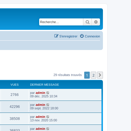
Rechercher
Recherche avancé
S’enregistrer
Connexion
1
2
Suivante
29 résultats trouvés
VUES
DERNIER MESSAGE
par
admin
2766
09 déc. 2025 10:34
par
admin
42296
09 sept. 2022 18:00
par
admin
38508
13 nov. 2020 15:00
par
admin
36833