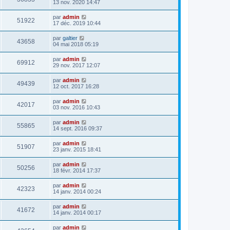
13 nov. 2020 14:47
par
admin
51922
17 déc. 2019 10:44
par
galtier
43658
04 mai 2018 05:19
par
admin
69912
29 nov. 2017 12:07
par
admin
49439
12 oct. 2017 16:28
par
admin
42017
03 nov. 2016 10:43
par
admin
55865
14 sept. 2016 09:37
par
admin
51907
23 janv. 2015 18:41
par
admin
50256
18 févr. 2014 17:37
par
admin
42323
14 janv. 2014 00:24
par
admin
41672
14 janv. 2014 00:17
par
admin