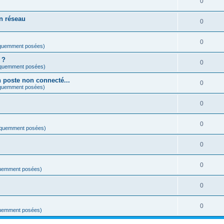
0
n réseau
0
0
équemment posées)
 ?
0
équemment posées)
 poste non connecté...
0
équemment posées)
0
0
équemment posées)
0
0
quemment posées)
0
0
quemment posées)