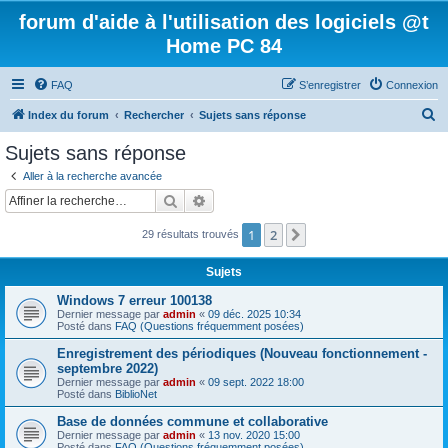
forum d'aide à l'utilisation des logiciels @t
Home PC 84
FAQ
S’enregistrer
Connexion
R
Index du forum
Rechercher
Sujets sans réponse
e
Sujets sans réponse
c
Aller à la recherche avancée
h
Rechercher
Recherche avancée
e
1
2
Suivante
29 résultats trouvés
r
c
Sujets
h
Windows 7 erreur 100138
e
Dernier message par
admin
«
09 déc. 2025 10:34
Posté dans
FAQ (Questions fréquemment posées)
r
Enregistrement des périodiques (Nouveau fonctionnement -
septembre 2022)
Dernier message par
admin
«
09 sept. 2022 18:00
Posté dans
BiblioNet
Base de données commune et collaborative
Dernier message par
admin
«
13 nov. 2020 15:00
Posté dans
FAQ (Questions fréquemment posées)