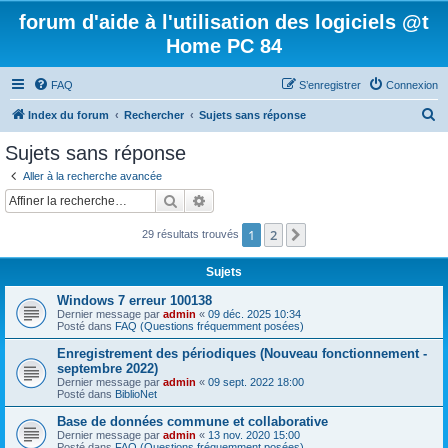
forum d'aide à l'utilisation des logiciels @t
Home PC 84
FAQ
S’enregistrer
Connexion
R
Index du forum
Rechercher
Sujets sans réponse
e
Sujets sans réponse
c
Aller à la recherche avancée
h
Rechercher
Recherche avancée
e
1
2
Suivante
29 résultats trouvés
r
c
Sujets
h
Windows 7 erreur 100138
e
Dernier message par
admin
«
09 déc. 2025 10:34
Posté dans
FAQ (Questions fréquemment posées)
r
Enregistrement des périodiques (Nouveau fonctionnement -
septembre 2022)
Dernier message par
admin
«
09 sept. 2022 18:00
Posté dans
BiblioNet
Base de données commune et collaborative
Dernier message par
admin
«
13 nov. 2020 15:00
Posté dans
FAQ (Questions fréquemment posées)