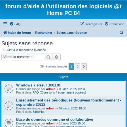
forum d'aide à l'utilisation des logiciels @t
Home PC 84
FAQ
S’enregistrer
Connexion
R
Index du forum
Rechercher
Sujets sans réponse
e
Sujets sans réponse
c
Aller à la recherche avancée
h
Rechercher
Recherche avancée
e
1
2
Suivante
29 résultats trouvés
r
c
Sujets
h
Windows 7 erreur 100138
e
Dernier message par
admin
«
09 déc. 2025 10:34
Posté dans
FAQ (Questions fréquemment posées)
r
Enregistrement des périodiques (Nouveau fonctionnement -
septembre 2022)
Dernier message par
admin
«
09 sept. 2022 18:00
Posté dans
BiblioNet
Base de données commune et collaborative
Dernier message par
admin
«
13 nov. 2020 15:00
Posté dans
FAQ (Questions fréquemment posées)