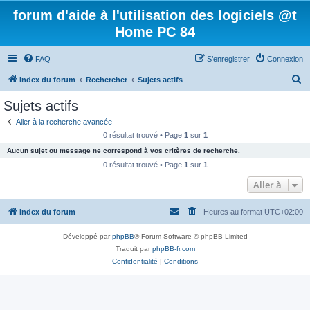
forum d'aide à l'utilisation des logiciels @t
Home PC 84
FAQ
S’enregistrer
Connexion
R
Index du forum
Rechercher
Sujets actifs
e
Sujets actifs
c
Aller à la recherche avancée
h
0 résultat trouvé • Page
1
sur
1
e
Aucun sujet ou message ne correspond à vos critères de recherche.
r
0 résultat trouvé • Page
1
sur
1
c
Aller à
h
Index du forum
Heures au format
UTC+02:00
e
r
Développé par
phpBB
® Forum Software © phpBB Limited
Traduit par
phpBB-fr.com
Confidentialité
|
Conditions