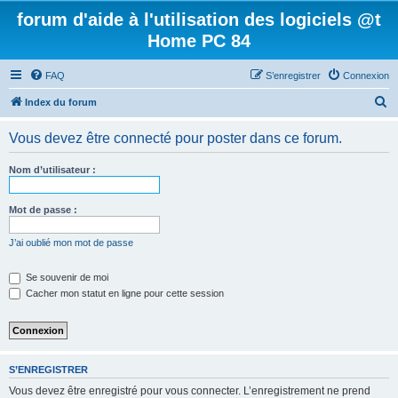
forum d'aide à l'utilisation des logiciels @t
Home PC 84
FAQ
S’enregistrer
Connexion
R
Index du forum
e
Vous devez être connecté pour poster dans ce forum.
c
h
Nom d’utilisateur :
e
r
Mot de passe :
c
J’ai oublié mon mot de passe
h
e
Se souvenir de moi
Cacher mon statut en ligne pour cette session
r
S’ENREGISTRER
Vous devez être enregistré pour vous connecter. L’enregistrement ne prend