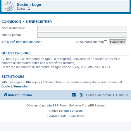
Gestion Loge
Sujets :
1
CONNEXION
•
S’ENREGISTRER
Nom d’utilisateur :
Mot de passe :
J’ai oublié mon mot de passe
Se souvenir de moi
QUI EST EN LIGNE
Au total il y a
13
utilisateurs en ligne : 0 enregistré, 0 invisible et 13 invités (d’après le
nombre d’utilisateurs actifs ces 5 dernières minutes)
Le record du nombre d’utilisateurs en ligne est de
1305
, le 29 mai 2026 03:33
STATISTIQUES
245
messages •
104
sujets •
168
membres • Le membre enregistré le plus récent est
Ecole L'Amandier
.
Index du forum
Heures au format
UTC+02:00
Développé par
phpBB
® Forum Software © phpBB Limited
Traduit par
phpBB-fr.com
Confidentialité
|
Conditions