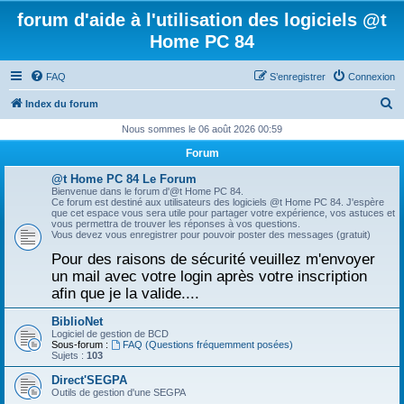
forum d'aide à l'utilisation des logiciels @t
Home PC 84
FAQ
S’enregistrer
Connexion
R
Index du forum
e
Nous sommes le 06 août 2026 00:59
c
Forum
h
@t Home PC 84 Le Forum
e
Bienvenue dans le forum d'@t Home PC 84.
Ce forum est destiné aux utilisateurs des logiciels @t Home PC 84. J'espère
r
que cet espace vous sera utile pour partager votre expérience, vos astuces et
vous permettra de trouver les réponses à vos questions.
c
Vous devez vous enregistrer pour pouvoir poster des messages (gratuit)
h
Pour des raisons de sécurité veuillez m'envoyer
un mail avec votre login après votre inscription
e
afin que je la valide....
r
BiblioNet
Logiciel de gestion de BCD
Sous-forum :
FAQ (Questions fréquemment posées)
Sujets :
103
Direct'SEGPA
Outils de gestion d'une SEGPA