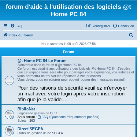
forum d'aide à l'utilisation des logiciels @t
Home PC 84
FAQ
S’enregistrer
Connexion
R
Index du forum
e
Nous sommes le 09 août 2026 07:56
c
Forum
h
@t Home PC 84 Le Forum
e
Bienvenue dans le forum d'@t Home PC 84.
Ce forum est destiné aux utilisateurs des logiciels @t Home PC 84. J'espère
r
que cet espace vous sera utile pour partager votre expérience, vos astuces et
vous permettra de trouver les réponses à vos questions.
c
Vous devez vous enregistrer pour pouvoir poster des messages (gratuit)
h
Pour des raisons de sécurité veuillez m'envoyer
un mail avec votre login après votre inscription
e
afin que je la valide....
r
BiblioNet
Logiciel de gestion de BCD
Sous-forum :
FAQ (Questions fréquemment posées)
Sujets :
103
Direct'SEGPA
Outils de gestion d'une SEGPA