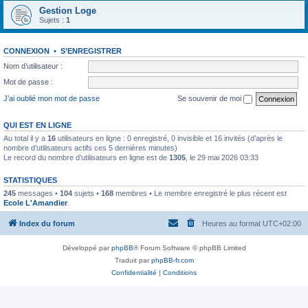
Gestion Loge
Sujets :
1
CONNEXION
•
S’ENREGISTRER
Nom d’utilisateur :
Mot de passe :
J’ai oublié mon mot de passe
Se souvenir de moi
QUI EST EN LIGNE
Au total il y a
16
utilisateurs en ligne : 0 enregistré, 0 invisible et 16 invités (d’après le
nombre d’utilisateurs actifs ces 5 dernières minutes)
Le record du nombre d’utilisateurs en ligne est de
1305
, le 29 mai 2026 03:33
STATISTIQUES
245
messages •
104
sujets •
168
membres • Le membre enregistré le plus récent est
Ecole L'Amandier
.
Index du forum
Heures au format
UTC+02:00
Développé par
phpBB
® Forum Software © phpBB Limited
Traduit par
phpBB-fr.com
Confidentialité
|
Conditions