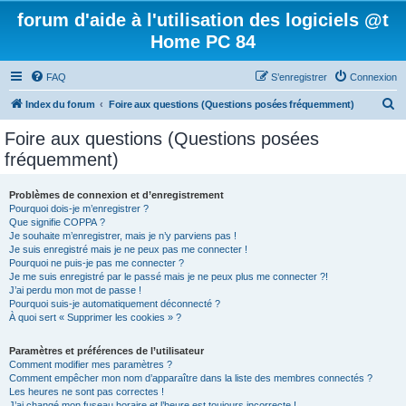
forum d'aide à l'utilisation des logiciels @t
Home PC 84
FAQ
S’enregistrer
Connexion
R
Index du forum
Foire aux questions (Questions posées fréquemment)
e
Foire aux questions (Questions posées
c
fréquemment)
h
e
Problèmes de connexion et d’enregistrement
Pourquoi dois-je m’enregistrer ?
r
Que signifie COPPA ?
c
Je souhaite m’enregistrer, mais je n’y parviens pas !
Je suis enregistré mais je ne peux pas me connecter !
h
Pourquoi ne puis-je pas me connecter ?
Je me suis enregistré par le passé mais je ne peux plus me connecter ?!
e
J’ai perdu mon mot de passe !
r
Pourquoi suis-je automatiquement déconnecté ?
À quoi sert « Supprimer les cookies » ?
Paramètres et préférences de l’utilisateur
Comment modifier mes paramètres ?
Comment empêcher mon nom d’apparaître dans la liste des membres connectés ?
Les heures ne sont pas correctes !
J’ai changé mon fuseau horaire et l’heure est toujours incorrecte !