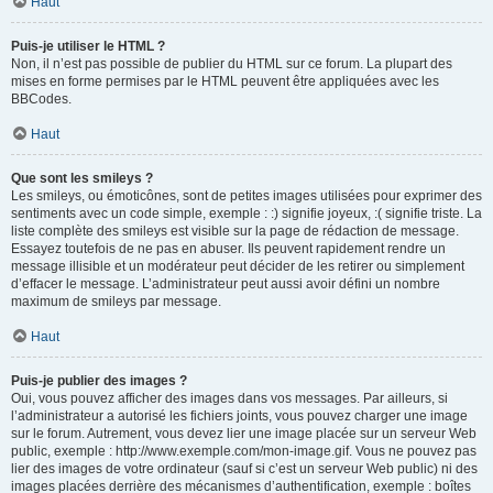
Haut
Puis-je utiliser le HTML ?
Non, il n’est pas possible de publier du HTML sur ce forum. La plupart des
mises en forme permises par le HTML peuvent être appliquées avec les
BBCodes.
Haut
Que sont les smileys ?
Les smileys, ou émoticônes, sont de petites images utilisées pour exprimer des
sentiments avec un code simple, exemple : :) signifie joyeux, :( signifie triste. La
liste complète des smileys est visible sur la page de rédaction de message.
Essayez toutefois de ne pas en abuser. Ils peuvent rapidement rendre un
message illisible et un modérateur peut décider de les retirer ou simplement
d’effacer le message. L’administrateur peut aussi avoir défini un nombre
maximum de smileys par message.
Haut
Puis-je publier des images ?
Oui, vous pouvez afficher des images dans vos messages. Par ailleurs, si
l’administrateur a autorisé les fichiers joints, vous pouvez charger une image
sur le forum. Autrement, vous devez lier une image placée sur un serveur Web
public, exemple : http://www.exemple.com/mon-image.gif. Vous ne pouvez pas
lier des images de votre ordinateur (sauf si c’est un serveur Web public) ni des
images placées derrière des mécanismes d’authentification, exemple : boîtes