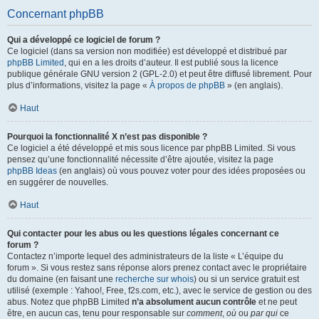
Concernant phpBB
Qui a développé ce logiciel de forum ?
Ce logiciel (dans sa version non modifiée) est développé et distribué par
phpBB Limited
, qui en a les droits d’auteur. Il est publié sous la licence
publique générale GNU version 2 (GPL-2.0) et peut être diffusé librement. Pour
plus d’informations, visitez la page «
À propos de phpBB
» (en anglais).
Haut
Pourquoi la fonctionnalité X n’est pas disponible ?
Ce logiciel a été développé et mis sous licence par phpBB Limited. Si vous
pensez qu’une fonctionnalité nécessite d’être ajoutée, visitez la page
phpBB Ideas
(en anglais) où vous pouvez voter pour des idées proposées ou
en suggérer de nouvelles.
Haut
Qui contacter pour les abus ou les questions légales concernant ce
forum ?
Contactez n’importe lequel des administrateurs de la liste « L’équipe du
forum ». Si vous restez sans réponse alors prenez contact avec le propriétaire
du domaine (en faisant une
recherche sur whois
) ou si un service gratuit est
utilisé (exemple : Yahoo!, Free, f2s.com, etc.), avec le service de gestion ou des
abus. Notez que phpBB Limited
n’a absolument aucun contrôle
et ne peut
être, en aucun cas, tenu pour responsable sur
comment
,
où
ou
par qui
ce