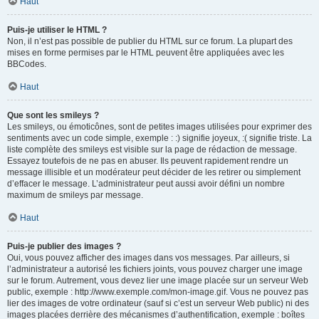
Haut
Puis-je utiliser le HTML ?
Non, il n’est pas possible de publier du HTML sur ce forum. La plupart des
mises en forme permises par le HTML peuvent être appliquées avec les
BBCodes.
Haut
Que sont les smileys ?
Les smileys, ou émoticônes, sont de petites images utilisées pour exprimer des
sentiments avec un code simple, exemple : :) signifie joyeux, :( signifie triste. La
liste complète des smileys est visible sur la page de rédaction de message.
Essayez toutefois de ne pas en abuser. Ils peuvent rapidement rendre un
message illisible et un modérateur peut décider de les retirer ou simplement
d’effacer le message. L’administrateur peut aussi avoir défini un nombre
maximum de smileys par message.
Haut
Puis-je publier des images ?
Oui, vous pouvez afficher des images dans vos messages. Par ailleurs, si
l’administrateur a autorisé les fichiers joints, vous pouvez charger une image
sur le forum. Autrement, vous devez lier une image placée sur un serveur Web
public, exemple : http://www.exemple.com/mon-image.gif. Vous ne pouvez pas
lier des images de votre ordinateur (sauf si c’est un serveur Web public) ni des
images placées derrière des mécanismes d’authentification, exemple : boîtes