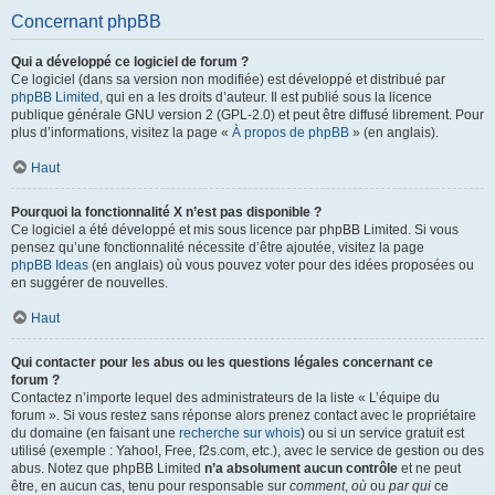
Concernant phpBB
Qui a développé ce logiciel de forum ?
Ce logiciel (dans sa version non modifiée) est développé et distribué par
phpBB Limited
, qui en a les droits d’auteur. Il est publié sous la licence
publique générale GNU version 2 (GPL-2.0) et peut être diffusé librement. Pour
plus d’informations, visitez la page «
À propos de phpBB
» (en anglais).
Haut
Pourquoi la fonctionnalité X n’est pas disponible ?
Ce logiciel a été développé et mis sous licence par phpBB Limited. Si vous
pensez qu’une fonctionnalité nécessite d’être ajoutée, visitez la page
phpBB Ideas
(en anglais) où vous pouvez voter pour des idées proposées ou
en suggérer de nouvelles.
Haut
Qui contacter pour les abus ou les questions légales concernant ce
forum ?
Contactez n’importe lequel des administrateurs de la liste « L’équipe du
forum ». Si vous restez sans réponse alors prenez contact avec le propriétaire
du domaine (en faisant une
recherche sur whois
) ou si un service gratuit est
utilisé (exemple : Yahoo!, Free, f2s.com, etc.), avec le service de gestion ou des
abus. Notez que phpBB Limited
n’a absolument aucun contrôle
et ne peut
être, en aucun cas, tenu pour responsable sur
comment
,
où
ou
par qui
ce