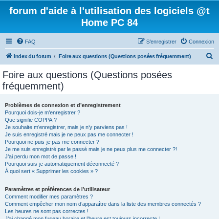
forum d'aide à l'utilisation des logiciels @t
Home PC 84
FAQ
S’enregistrer
Connexion
R
Index du forum
Foire aux questions (Questions posées fréquemment)
e
Foire aux questions (Questions posées
c
fréquemment)
h
e
Problèmes de connexion et d’enregistrement
Pourquoi dois-je m’enregistrer ?
r
Que signifie COPPA ?
c
Je souhaite m’enregistrer, mais je n’y parviens pas !
Je suis enregistré mais je ne peux pas me connecter !
h
Pourquoi ne puis-je pas me connecter ?
Je me suis enregistré par le passé mais je ne peux plus me connecter ?!
e
J’ai perdu mon mot de passe !
r
Pourquoi suis-je automatiquement déconnecté ?
À quoi sert « Supprimer les cookies » ?
Paramètres et préférences de l’utilisateur
Comment modifier mes paramètres ?
Comment empêcher mon nom d’apparaître dans la liste des membres connectés ?
Les heures ne sont pas correctes !
J’ai changé mon fuseau horaire et l’heure est toujours incorrecte !