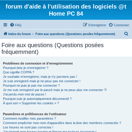
forum d'aide à l'utilisation des logiciels @t
Home PC 84
FAQ
S’enregistrer
Connexion
R
Index du forum
Foire aux questions (Questions posées fréquemment)
e
Foire aux questions (Questions posées
c
fréquemment)
h
e
Problèmes de connexion et d’enregistrement
Pourquoi dois-je m’enregistrer ?
r
Que signifie COPPA ?
c
Je souhaite m’enregistrer, mais je n’y parviens pas !
Je suis enregistré mais je ne peux pas me connecter !
h
Pourquoi ne puis-je pas me connecter ?
Je me suis enregistré par le passé mais je ne peux plus me connecter ?!
e
J’ai perdu mon mot de passe !
r
Pourquoi suis-je automatiquement déconnecté ?
À quoi sert « Supprimer les cookies » ?
Paramètres et préférences de l’utilisateur
Comment modifier mes paramètres ?
Comment empêcher mon nom d’apparaître dans la liste des membres connectés ?
Les heures ne sont pas correctes !
J’ai changé mon fuseau horaire et l’heure est toujours incorrecte !