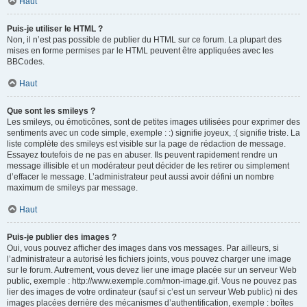
Haut
Puis-je utiliser le HTML ?
Non, il n’est pas possible de publier du HTML sur ce forum. La plupart des
mises en forme permises par le HTML peuvent être appliquées avec les
BBCodes.
Haut
Que sont les smileys ?
Les smileys, ou émoticônes, sont de petites images utilisées pour exprimer des
sentiments avec un code simple, exemple : :) signifie joyeux, :( signifie triste. La
liste complète des smileys est visible sur la page de rédaction de message.
Essayez toutefois de ne pas en abuser. Ils peuvent rapidement rendre un
message illisible et un modérateur peut décider de les retirer ou simplement
d’effacer le message. L’administrateur peut aussi avoir défini un nombre
maximum de smileys par message.
Haut
Puis-je publier des images ?
Oui, vous pouvez afficher des images dans vos messages. Par ailleurs, si
l’administrateur a autorisé les fichiers joints, vous pouvez charger une image
sur le forum. Autrement, vous devez lier une image placée sur un serveur Web
public, exemple : http://www.exemple.com/mon-image.gif. Vous ne pouvez pas
lier des images de votre ordinateur (sauf si c’est un serveur Web public) ni des
images placées derrière des mécanismes d’authentification, exemple : boîtes