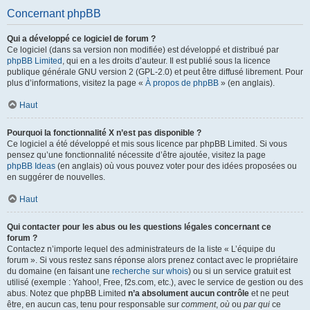
Concernant phpBB
Qui a développé ce logiciel de forum ?
Ce logiciel (dans sa version non modifiée) est développé et distribué par
phpBB Limited
, qui en a les droits d’auteur. Il est publié sous la licence
publique générale GNU version 2 (GPL-2.0) et peut être diffusé librement. Pour
plus d’informations, visitez la page «
À propos de phpBB
» (en anglais).
Haut
Pourquoi la fonctionnalité X n’est pas disponible ?
Ce logiciel a été développé et mis sous licence par phpBB Limited. Si vous
pensez qu’une fonctionnalité nécessite d’être ajoutée, visitez la page
phpBB Ideas
(en anglais) où vous pouvez voter pour des idées proposées ou
en suggérer de nouvelles.
Haut
Qui contacter pour les abus ou les questions légales concernant ce
forum ?
Contactez n’importe lequel des administrateurs de la liste « L’équipe du
forum ». Si vous restez sans réponse alors prenez contact avec le propriétaire
du domaine (en faisant une
recherche sur whois
) ou si un service gratuit est
utilisé (exemple : Yahoo!, Free, f2s.com, etc.), avec le service de gestion ou des
abus. Notez que phpBB Limited
n’a absolument aucun contrôle
et ne peut
être, en aucun cas, tenu pour responsable sur
comment
,
où
ou
par qui
ce