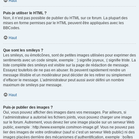
Haut
Puis-je utiliser le HTML ?
Non, il n’est pas possible de publier du HTML sur ce forum. La plupart des
mises en forme permises par le HTML peuvent être appliquées avec les
BBCodes.
Haut
Que sont les smileys ?
Les smileys, ou émoticônes, sont de petites images utilisées pour exprimer des
sentiments avec un code simple, exemple : :) signifie joyeux, :( signifie triste. La
liste complète des smileys est visible sur la page de rédaction de message.
Essayez toutefois de ne pas en abuser. Ils peuvent rapidement rendre un
message illisible et un modérateur peut décider de les retirer ou simplement
d’effacer le message. L’administrateur peut aussi avoir défini un nombre
maximum de smileys par message.
Haut
Puis-je publier des images ?
Oui, vous pouvez afficher des images dans vos messages. Par ailleurs, si
l’administrateur a autorisé les fichiers joints, vous pouvez charger une image
sur le forum. Autrement, vous devez lier une image placée sur un serveur Web
public, exemple : http://www.exemple.com/mon-image.gif. Vous ne pouvez pas
lier des images de votre ordinateur (sauf si c’est un serveur Web public) ni des
images placées derrière des mécanismes d’authentification, exemple : boîtes