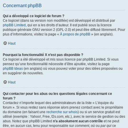
Concernant phpBB
Qui a développé ce logiciel de forum ?
Ce logiciel (dans sa version non modifiée) est développé et distribué par
phpBB Limited
, qui en a les droits d’auteur. Il est publié sous la licence
publique générale GNU version 2 (GPL-2.0) et peut être diffusé librement. Pour
plus d’informations, visitez la page «
À propos de phpBB
» (en anglais).
Haut
Pourquoi la fonctionnalité X n’est pas disponible ?
Ce logiciel a été développé et mis sous licence par phpBB Limited. Si vous
pensez qu’une fonctionnalité nécessite d’être ajoutée, visitez la page
phpBB Ideas
(en anglais) où vous pouvez voter pour des idées proposées ou
en suggérer de nouvelles.
Haut
Qui contacter pour les abus ou les questions légales concernant ce
forum ?
Contactez n’importe lequel des administrateurs de la liste « L’équipe du
forum ». Si vous restez sans réponse alors prenez contact avec le propriétaire
du domaine (en faisant une
recherche sur whois
) ou si un service gratuit est
utilisé (exemple : Yahoo!, Free, f2s.com, etc.), avec le service de gestion ou des
abus. Notez que phpBB Limited
n’a absolument aucun contrôle
et ne peut
être, en aucun cas, tenu pour responsable sur
comment
,
où
ou
par qui
ce