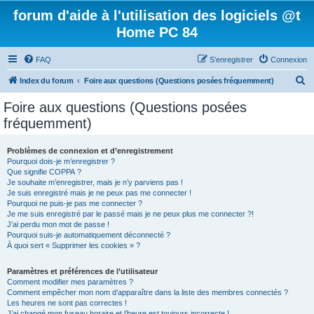
forum d'aide à l'utilisation des logiciels @t
Home PC 84
FAQ
S’enregistrer
Connexion
R
Index du forum
Foire aux questions (Questions posées fréquemment)
e
Foire aux questions (Questions posées
c
fréquemment)
h
e
Problèmes de connexion et d’enregistrement
Pourquoi dois-je m’enregistrer ?
r
Que signifie COPPA ?
c
Je souhaite m’enregistrer, mais je n’y parviens pas !
Je suis enregistré mais je ne peux pas me connecter !
h
Pourquoi ne puis-je pas me connecter ?
Je me suis enregistré par le passé mais je ne peux plus me connecter ?!
e
J’ai perdu mon mot de passe !
r
Pourquoi suis-je automatiquement déconnecté ?
À quoi sert « Supprimer les cookies » ?
Paramètres et préférences de l’utilisateur
Comment modifier mes paramètres ?
Comment empêcher mon nom d’apparaître dans la liste des membres connectés ?
Les heures ne sont pas correctes !
J’ai changé mon fuseau horaire et l’heure est toujours incorrecte !