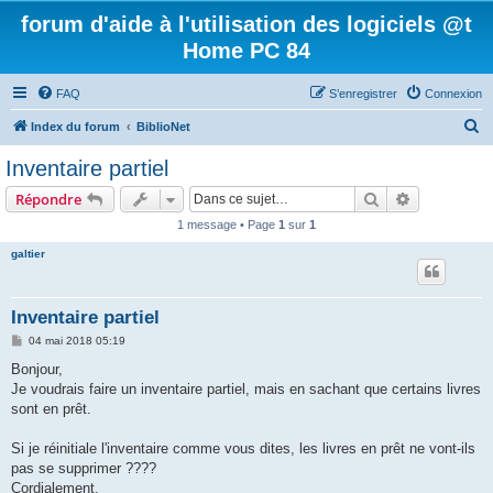
forum d'aide à l'utilisation des logiciels @t
Home PC 84
FAQ
S’enregistrer
Connexion
R
Index du forum
BiblioNet
e
Inventaire partiel
c
Rechercher
Recherche 
Répondre
h
1 message • Page
1
sur
1
e
galtier
r
c
h
Inventaire partiel
e
M
04 mai 2018 05:19
e
r
s
Bonjour,
s
Je voudrais faire un inventaire partiel, mais en sachant que certains livres
a
g
sont en prêt.
e
Si je réinitiale l'inventaire comme vous dites, les livres en prêt ne vont-ils
pas se supprimer ????
Cordialement.