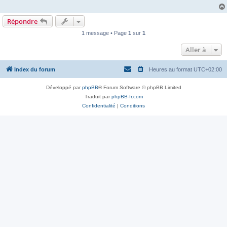
Répondre
1 message • Page
1
sur
1
Aller à
Index du forum
Heures au format
UTC+02:00
Développé par
phpBB
® Forum Software © phpBB Limited
Traduit par
phpBB-fr.com
Confidentialité
|
Conditions