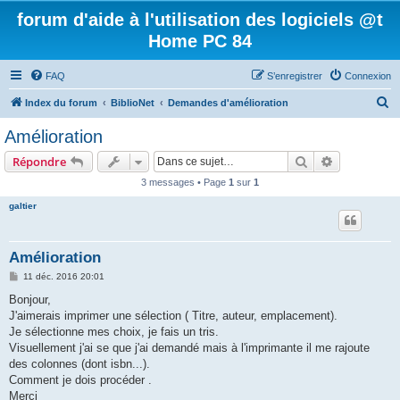
forum d'aide à l'utilisation des logiciels @t
Home PC 84
FAQ
S’enregistrer
Connexion
R
Index du forum
BiblioNet
Demandes d'amélioration
e
Amélioration
c
Rechercher
Recherche 
Répondre
h
3 messages • Page
1
sur
1
e
galtier
r
c
h
Amélioration
e
M
11 déc. 2016 20:01
e
r
s
Bonjour,
s
J'aimerais imprimer une sélection ( Titre, auteur, emplacement).
a
g
Je sélectionne mes choix, je fais un tris.
e
Visuellement j'ai se que j'ai demandé mais à l'imprimante il me rajoute
des colonnes (dont isbn...).
Comment je dois procéder .
Merci