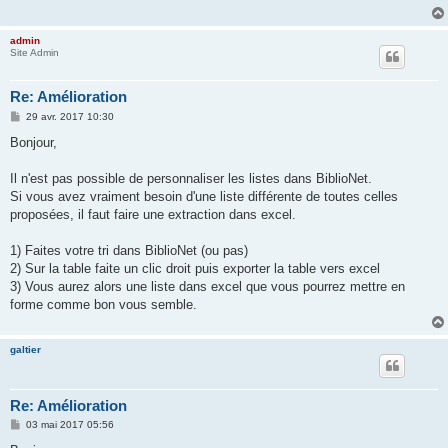
admin
Site Admin
Re: Amélioration
M
29 avr. 2017 10:30
e
s
Bonjour,
s
a
g
Il n'est pas possible de personnaliser les listes dans BiblioNet.
e
Si vous avez vraiment besoin d'une liste différente de toutes celles
proposées, il faut faire une extraction dans excel.
1) Faites votre tri dans BiblioNet (ou pas)
2) Sur la table faite un clic droit puis exporter la table vers excel
3) Vous aurez alors une liste dans excel que vous pourrez mettre en
forme comme bon vous semble.
galtier
Re: Amélioration
M
03 mai 2017 05:56
e
s