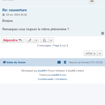
Re: couverture
M
19 oct. 2014 20:33
e
s
Bonjour,
s
a
g
Remarquez-vous toujours le même phénomène ?
e
Répondre
2 messages • Page
1
sur
1
Aller à
Index du forum
Heures au format
UTC+02:00
Développé par
phpBB
® Forum Software © phpBB Limited
Traduit par
phpBB-fr.com
Confidentialité
|
Conditions