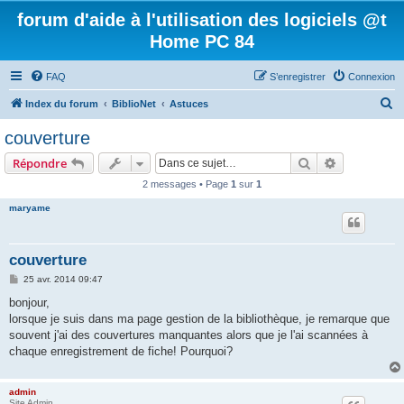
forum d'aide à l'utilisation des logiciels @t
Home PC 84
FAQ
S’enregistrer
Connexion
R
Index du forum
BiblioNet
Astuces
e
couverture
c
Rechercher
Recherche 
Répondre
h
2 messages • Page
1
sur
1
e
maryame
r
c
h
couverture
e
M
25 avr. 2014 09:47
e
r
s
bonjour,
s
lorsque je suis dans ma page gestion de la bibliothèque, je remarque que
a
g
souvent j'ai des couvertures manquantes alors que je l'ai scannées à
e
chaque enregistrement de fiche! Pourquoi?
admin
Site Admin