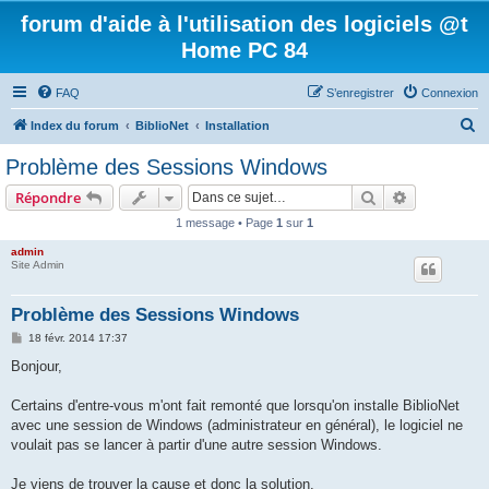
forum d'aide à l'utilisation des logiciels @t
Home PC 84
FAQ
S’enregistrer
Connexion
R
Index du forum
BiblioNet
Installation
e
Problème des Sessions Windows
c
Rechercher
Recherche 
Répondre
h
1 message • Page
1
sur
1
e
admin
r
Site Admin
c
h
Problème des Sessions Windows
e
M
18 févr. 2014 17:37
e
r
s
Bonjour,
s
a
g
Certains d'entre-vous m'ont fait remonté que lorsqu'on installe BiblioNet
e
avec une session de Windows (administrateur en général), le logiciel ne
voulait pas se lancer à partir d'une autre session Windows.
Je viens de trouver la cause et donc la solution.