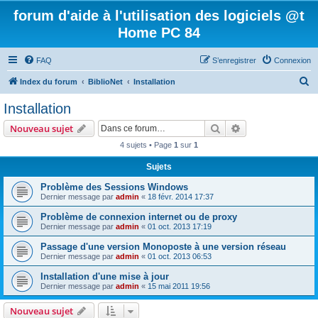
forum d'aide à l'utilisation des logiciels @t
Home PC 84
FAQ
S’enregistrer
Connexion
R
Index du forum
BiblioNet
Installation
e
Installation
c
Rechercher
Recherche avanc
Nouveau sujet
h
4 sujets • Page
1
sur
1
e
Sujets
r
c
Problème des Sessions Windows
Dernier message par
admin
«
18 févr. 2014 17:37
h
Problème de connexion internet ou de proxy
e
Dernier message par
admin
«
01 oct. 2013 17:19
r
Passage d'une version Monoposte à une version réseau
Dernier message par
admin
«
01 oct. 2013 06:53
Installation d'une mise à jour
Dernier message par
admin
«
15 mai 2011 19:56
Nouveau sujet