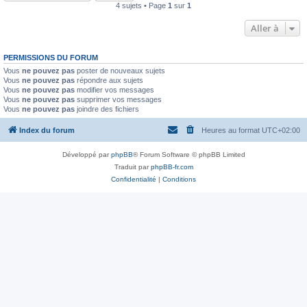
4 sujets • Page
1
sur
1
Aller à
PERMISSIONS DU FORUM
Vous
ne pouvez pas
poster de nouveaux sujets
Vous
ne pouvez pas
répondre aux sujets
Vous
ne pouvez pas
modifier vos messages
Vous
ne pouvez pas
supprimer vos messages
Vous
ne pouvez pas
joindre des fichiers
Index du forum
Heures au format
UTC+02:00
Développé par
phpBB
® Forum Software © phpBB Limited
Traduit par
phpBB-fr.com
Confidentialité
|
Conditions