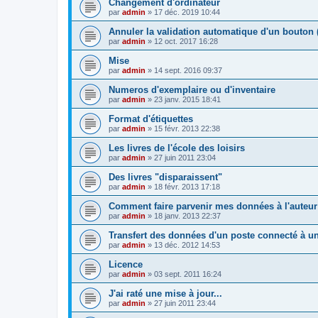
Changement d'ordinateur
par
admin
»
17 déc. 2019 10:44
Annuler la validation automatique d'un bouton 
par
admin
»
12 oct. 2017 16:28
Mise
par
admin
»
14 sept. 2016 09:37
Numeros d'exemplaire ou d'inventaire
par
admin
»
23 janv. 2015 18:41
Format d'étiquettes
par
admin
»
15 févr. 2013 22:38
Les livres de l'école des loisirs
par
admin
»
27 juin 2011 23:04
Des livres "disparaissent"
par
admin
»
18 févr. 2013 17:18
Comment faire parvenir mes données à l'auteur
par
admin
»
18 janv. 2013 22:37
Transfert des données d'un poste connecté à un
par
admin
»
13 déc. 2012 14:53
Licence
par
admin
»
03 sept. 2011 16:24
J'ai raté une mise à jour...
par
admin
»
27 juin 2011 23:44