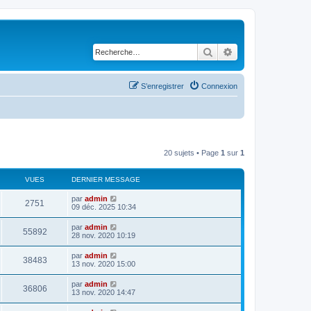
Rechercher
Recherche avancé
S’enregistrer
Connexion
20 sujets • Page
1
sur
1
VUES
DERNIER MESSAGE
par
admin
2751
09 déc. 2025 10:34
par
admin
55892
28 nov. 2020 10:19
par
admin
38483
13 nov. 2020 15:00
par
admin
36806
13 nov. 2020 14:47