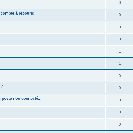
0
(compte à rebours)
0
0
0
1
1
0
 ?
0
 poste non connecté...
0
0
0