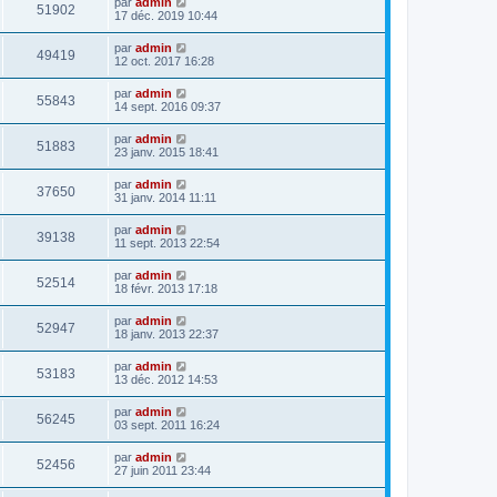
par
admin
51902
17 déc. 2019 10:44
par
admin
49419
12 oct. 2017 16:28
par
admin
55843
14 sept. 2016 09:37
par
admin
51883
23 janv. 2015 18:41
par
admin
37650
31 janv. 2014 11:11
par
admin
39138
11 sept. 2013 22:54
par
admin
52514
18 févr. 2013 17:18
par
admin
52947
18 janv. 2013 22:37
par
admin
53183
13 déc. 2012 14:53
par
admin
56245
03 sept. 2011 16:24
par
admin
52456
27 juin 2011 23:44