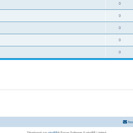
0
0
0
0
0
Nou
Développé par
phpBB
® Forum Software © phpBB Limited