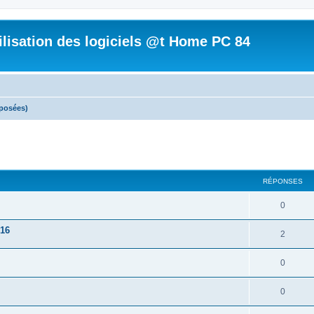
tilisation des logiciels @t Home PC 84
posées)
cher
cherche avancée
RÉPONSES
0
016
2
0
0