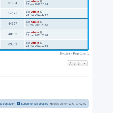
par
admin
57804
27 juin 2011 23:24
par
admin
54191
15 mai 2011 20:57
par
admin
44627
15 mai 2011 20:54
par
admin
40695
15 mai 2011 20:01
par
admin
63553
15 mai 2011 19:56
20 sujets • Page
1
sur
1
Aller à
s contacter
Supprimer les cookies
Heures au format
UTC+02:00