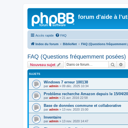
forum d'aide à l'u
Accès rapide
FAQ
Index du forum
BiblioNet
FAQ (Questions fréquemment 
FAQ (Questions fréquemment posées)
Recher
Re
Nouveau sujet
SUJETS
Windows 7 erreur 100138
par
admin
»
09 déc. 2025 10:34
Problème recherche Amazon depuis le 15/04/2
par
admin
»
21 avr. 2016 22:58
Base de données commune et collaborative
par
admin
»
13 nov. 2020 15:00
Inventaire
par
admin
»
13 nov. 2020 14:47