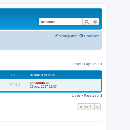
Rechercher
Recherche avancé
S’enregistrer
Connexion
1 sujet • Page
1
sur
1
VUES
DERNIER MESSAGE
par
admin
69910
29 nov. 2017 12:07
1 sujet • Page
1
sur
1
Aller à