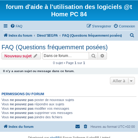
forum d'aide à l'utilisation des logiciels @t
Home PC 84
FAQ
S’enregistrer
Connexion
R
Index du forum
Direct'SEGPA
FAQ (Questions fréquemment posées)
e
FAQ (Questions fréquemment posées)
c
Rechercher
Recherche avanc
Nouveau sujet
h
0 sujet • Page
1
sur
1
e
Il n’y a aucun sujet ou message dans ce forum.
r
c
Aller à
h
PERMISSIONS DU FORUM
e
Vous
ne pouvez pas
poster de nouveaux sujets
r
Vous
ne pouvez pas
répondre aux sujets
Vous
ne pouvez pas
modifier vos messages
Vous
ne pouvez pas
supprimer vos messages
Vous
ne pouvez pas
joindre des fichiers
Index du forum
Heures au format
UTC+02:00
Développé par
phpBB
® Forum Software © phpBB Limited