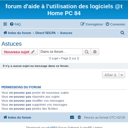
forum d'aide à l'utilisation des logiciels @t
Home PC 84
FAQ
S’enregistrer
Connexion
R
Index du forum
Direct'SEGPA
Astuces
e
Astuces
c
Rechercher
Recherche avanc
Nouveau sujet
h
0 sujet • Page
1
sur
1
e
Il n’y a aucun sujet ou message dans ce forum.
r
c
Aller à
h
PERMISSIONS DU FORUM
e
Vous
ne pouvez pas
poster de nouveaux sujets
r
Vous
ne pouvez pas
répondre aux sujets
Vous
ne pouvez pas
modifier vos messages
Vous
ne pouvez pas
supprimer vos messages
Vous
ne pouvez pas
joindre des fichiers
Index du forum
Heures au format
UTC+02:00
Développé par
phpBB
® Forum Software © phpBB Limited