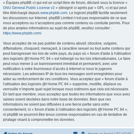
« Équipes phpBB ») qui est un script libre de forum, déclaré sous la licence «
GNU General Public License v2
» (désigné ci-après par « GPL ») et qui peut
être téléchargé depuis
www.phpbb.com
. Le logiciel phpBB facilite seulement
les discussions sur Internet. phpBB Limited n’est pas responsable de ce que
nous acceptons ou n’acceptons pas comme contenu ou conduite permis. Pour
de plus amples informations au sujet de phpBB, veuillez consulter :
https://www.phpbb.com/
.
Vous acceptez de ne pas publier de contenu abusif, obscène, vulgaire,
diffamatoire, choquant, menaçant, à caractère sexuel ou tout autre contenu qui
peut transgresser les lois de votre pays, du pays où « forum d'aide à l'utilisation
des logiciels @t Home PC 84 » est hébergé ou les lois internationales. Le faire
peut vous mener à un bannissement immédiat et permanent, avec une
notification à votre fournisseur d’accès à Internet si nous le jugeons
nécessaire. Les adresses IP de tous les messages sont enregistrées pour
aider au renforcement de ces conditions. Vous acceptez que « forum d'aide à
l'utilisation des logiciels @t Home PC 84 » supprime, modifie, déplace ou
verrouille n’importe quel sujet lorsque nous estimons que cela est nécessaire.
En tant que membre, vous acceptez que toutes les informations que vous avez
saisies soient stockées dans notre base de données. Bien que ces
informations ne soient pas diffusées à une tierce partie sans votre
consentement, ni « forum d'aide à l'utilisation des logiciels @t Home PC 84 »,
ni phpBB ne pourront être tenus comme responsables en cas de tentative de
piratage visant à compromettre les données.
Index du forum
Heures au format
UTC+02:00