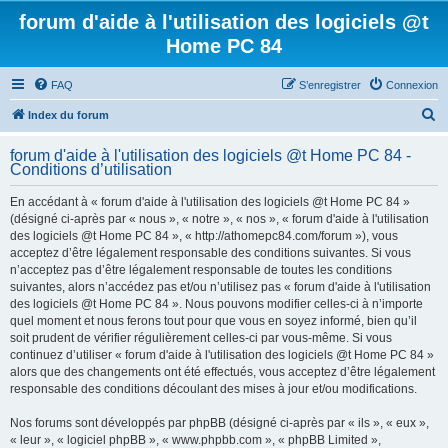
forum d'aide à l'utilisation des logiciels @t
Home PC 84
FAQ
S’enregistrer
Connexion
R
Index du forum
e
forum d'aide à l'utilisation des logiciels @t Home PC 84 -
c
Conditions d’utilisation
h
En accédant à « forum d'aide à l'utilisation des logiciels @t Home PC 84 »
e
(désigné ci-après par « nous », « notre », « nos », « forum d'aide à l'utilisation
r
des logiciels @t Home PC 84 », « http://athomepc84.com/forum »), vous
acceptez d’être légalement responsable des conditions suivantes. Si vous
c
n’acceptez pas d’être légalement responsable de toutes les conditions
h
suivantes, alors n’accédez pas et/ou n’utilisez pas « forum d'aide à l'utilisation
des logiciels @t Home PC 84 ». Nous pouvons modifier celles-ci à n’importe
e
quel moment et nous ferons tout pour que vous en soyez informé, bien qu’il
r
soit prudent de vérifier régulièrement celles-ci par vous-même. Si vous
continuez d’utiliser « forum d'aide à l'utilisation des logiciels @t Home PC 84 »
alors que des changements ont été effectués, vous acceptez d’être légalement
responsable des conditions découlant des mises à jour et/ou modifications.
Nos forums sont développés par phpBB (désigné ci-après par « ils », « eux »,
« leur », « logiciel phpBB », « www.phpbb.com », « phpBB Limited »,