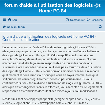
forum d'aide à l'utilisation des logiciels @t
Home PC 84
FAQ
S’enregistrer
Connexion
R
Index du forum
e
forum d'aide à l'utilisation des logiciels @t Home PC 84 -
c
Conditions d’utilisation
h
En accédant à « forum d'aide à l'utilisation des logiciels @t Home PC 84 »
e
(désigné ci-après par « nous », « notre », « nos », « forum d'aide à l'utilisation
r
des logiciels @t Home PC 84 », « http://athomepc84.com/forum »), vous
acceptez d’être légalement responsable des conditions suivantes. Si vous
c
n’acceptez pas d’être légalement responsable de toutes les conditions
h
suivantes, alors n’accédez pas et/ou n’utilisez pas « forum d'aide à l'utilisation
des logiciels @t Home PC 84 ». Nous pouvons modifier celles-ci à n’importe
e
quel moment et nous ferons tout pour que vous en soyez informé, bien qu’il
r
soit prudent de vérifier régulièrement celles-ci par vous-même. Si vous
continuez d’utiliser « forum d'aide à l'utilisation des logiciels @t Home PC 84 »
alors que des changements ont été effectués, vous acceptez d’être légalement
responsable des conditions découlant des mises à jour et/ou modifications.
Nos forums sont développés par phpBB (désigné ci-après par « ils », « eux »,
« leur », « logiciel phpBB », « www.phpbb.com », « phpBB Limited »,