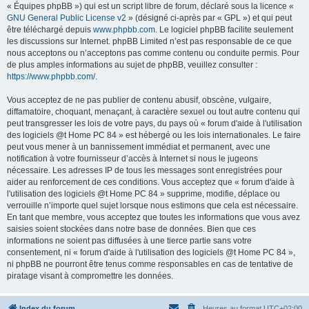
« Équipes phpBB ») qui est un script libre de forum, déclaré sous la licence «
GNU General Public License v2
» (désigné ci-après par « GPL ») et qui peut
être téléchargé depuis
www.phpbb.com
. Le logiciel phpBB facilite seulement
les discussions sur Internet. phpBB Limited n’est pas responsable de ce que
nous acceptons ou n’acceptons pas comme contenu ou conduite permis. Pour
de plus amples informations au sujet de phpBB, veuillez consulter :
https://www.phpbb.com/
.
Vous acceptez de ne pas publier de contenu abusif, obscène, vulgaire,
diffamatoire, choquant, menaçant, à caractère sexuel ou tout autre contenu qui
peut transgresser les lois de votre pays, du pays où « forum d'aide à l'utilisation
des logiciels @t Home PC 84 » est hébergé ou les lois internationales. Le faire
peut vous mener à un bannissement immédiat et permanent, avec une
notification à votre fournisseur d’accès à Internet si nous le jugeons
nécessaire. Les adresses IP de tous les messages sont enregistrées pour
aider au renforcement de ces conditions. Vous acceptez que « forum d'aide à
l'utilisation des logiciels @t Home PC 84 » supprime, modifie, déplace ou
verrouille n’importe quel sujet lorsque nous estimons que cela est nécessaire.
En tant que membre, vous acceptez que toutes les informations que vous avez
saisies soient stockées dans notre base de données. Bien que ces
informations ne soient pas diffusées à une tierce partie sans votre
consentement, ni « forum d'aide à l'utilisation des logiciels @t Home PC 84 »,
ni phpBB ne pourront être tenus comme responsables en cas de tentative de
piratage visant à compromettre les données.
Index du forum
Heures au format
UTC+02:00