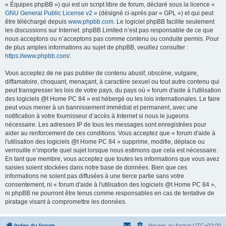
« Équipes phpBB ») qui est un script libre de forum, déclaré sous la licence «
GNU General Public License v2
» (désigné ci-après par « GPL ») et qui peut
être téléchargé depuis
www.phpbb.com
. Le logiciel phpBB facilite seulement
les discussions sur Internet. phpBB Limited n’est pas responsable de ce que
nous acceptons ou n’acceptons pas comme contenu ou conduite permis. Pour
de plus amples informations au sujet de phpBB, veuillez consulter :
https://www.phpbb.com/
.
Vous acceptez de ne pas publier de contenu abusif, obscène, vulgaire,
diffamatoire, choquant, menaçant, à caractère sexuel ou tout autre contenu qui
peut transgresser les lois de votre pays, du pays où « forum d'aide à l'utilisation
des logiciels @t Home PC 84 » est hébergé ou les lois internationales. Le faire
peut vous mener à un bannissement immédiat et permanent, avec une
notification à votre fournisseur d’accès à Internet si nous le jugeons
nécessaire. Les adresses IP de tous les messages sont enregistrées pour
aider au renforcement de ces conditions. Vous acceptez que « forum d'aide à
l'utilisation des logiciels @t Home PC 84 » supprime, modifie, déplace ou
verrouille n’importe quel sujet lorsque nous estimons que cela est nécessaire.
En tant que membre, vous acceptez que toutes les informations que vous avez
saisies soient stockées dans notre base de données. Bien que ces
informations ne soient pas diffusées à une tierce partie sans votre
consentement, ni « forum d'aide à l'utilisation des logiciels @t Home PC 84 »,
ni phpBB ne pourront être tenus comme responsables en cas de tentative de
piratage visant à compromettre les données.
Index du forum
Heures au format
UTC+02:00