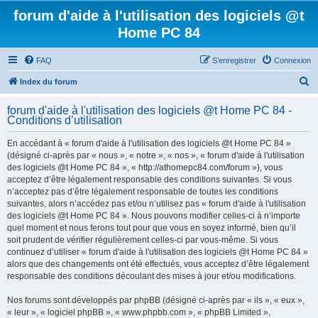
forum d'aide à l'utilisation des logiciels @t
Home PC 84
FAQ
S’enregistrer
Connexion
R
Index du forum
e
forum d'aide à l'utilisation des logiciels @t Home PC 84 -
c
Conditions d’utilisation
h
En accédant à « forum d'aide à l'utilisation des logiciels @t Home PC 84 »
e
(désigné ci-après par « nous », « notre », « nos », « forum d'aide à l'utilisation
r
des logiciels @t Home PC 84 », « http://athomepc84.com/forum »), vous
acceptez d’être légalement responsable des conditions suivantes. Si vous
c
n’acceptez pas d’être légalement responsable de toutes les conditions
h
suivantes, alors n’accédez pas et/ou n’utilisez pas « forum d'aide à l'utilisation
des logiciels @t Home PC 84 ». Nous pouvons modifier celles-ci à n’importe
e
quel moment et nous ferons tout pour que vous en soyez informé, bien qu’il
r
soit prudent de vérifier régulièrement celles-ci par vous-même. Si vous
continuez d’utiliser « forum d'aide à l'utilisation des logiciels @t Home PC 84 »
alors que des changements ont été effectués, vous acceptez d’être légalement
responsable des conditions découlant des mises à jour et/ou modifications.
Nos forums sont développés par phpBB (désigné ci-après par « ils », « eux »,
« leur », « logiciel phpBB », « www.phpbb.com », « phpBB Limited »,