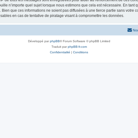
 IP de tous les messages sont enregistrées pour aider au renforcement de ces condit
uille n’importe quel sujet lorsque nous estimons que cela est nécessaire. En tant
ien que ces informations ne soient pas diffusées à une tierce partie sans votre cons
bles en cas de tentative de piratage visant à compromettre les données.
Nou
Développé par
phpBB
® Forum Software © phpBB Limited
Traduit par
phpBB-fr.com
Confidentialité
|
Conditions