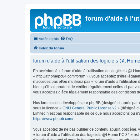
forum d'aide à l'u
Accès rapide
FAQ
Index du forum
forum d'aide à l'utilisation des logiciels @t Home
En accédant à « forum d'aide à l'utilisation des logiciels @t Ho
« http://athomepc84.com/forum »), vous acceptez d’être légalem
n’accédez pas et/ou n’utilisez pas « forum d'aide à l'utilisati
bien qu’il soit prudent de vérifier régulièrement celles-ci par 
vous acceptez d’être légalement responsable des conditions dé
Nos forums sont développés par phpBB (désigné ci-après par « i
sous la licence «
GNU General Public License v2
» (désigné ci
Limited n’est pas responsable de ce que nous acceptons ou n’
https://www.phpbb.com/
.
Vous acceptez de ne pas publier de contenu abusif, obscène, vu
« forum d'aide à l'utilisation des logiciels @t Home PC 84 » es