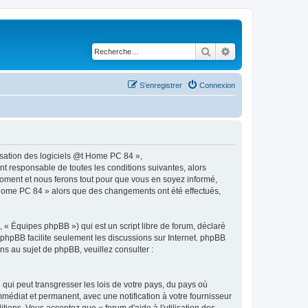
Rechercher
Recherche avancé
S’enregistrer
Connexion
ilisation des logiciels @t Home PC 84 »,
t responsable de toutes les conditions suivantes, alors
 moment et nous ferons tout pour que vous en soyez informé,
 @t Home PC 84 » alors que des changements ont été effectués,
 « Équipes phpBB ») qui est un script libre de forum, déclaré
l phpBB facilite seulement les discussions sur Internet. phpBB
 au sujet de phpBB, veuillez consulter :
qui peut transgresser les lois de votre pays, du pays où
mmédiat et permanent, avec une notification à votre fournisseur