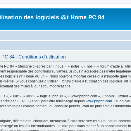
tilisation des logiciels @t Home PC 84
 PC 84 - Conditions d’utilisation
me PC 84 » (désigné ci-après par « nous », « notre », « nos », « forum d'aide à l'ut
ent responsable des conditions suivantes. Si vous n’acceptez pas d’être légalemen
on des logiciels @t Home PC 84 ». Nous pouvons modifier celles-ci à n’importe quel
vous-même. Si vous continuez d’utiliser « forum d'aide à l'utilisation des logiciels
coulant des mises à jour et/ou modifications.
ls », « eux », « leur », « logiciel phpBB », « www.phpbb.com », « phpBB Limited »,
-après par « GPL ») et qui peut être téléchargé depuis
www.phpbb.com
. Le logicie
acceptons pas comme contenu ou conduite permis. Pour de plus amples informations
lgaire, diffamatoire, choquant, menaçant, à caractère sexuel ou tout autre contenu 
t hébergé ou les lois internationales. Le faire peut vous mener à un bannissement i