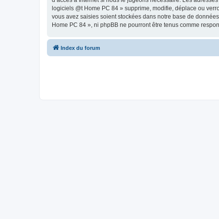
d’accès à Internet si nous le jugeons nécessaire. Les adresses
logiciels @t Home PC 84 » supprime, modifie, déplace ou verro
vous avez saisies soient stockées dans notre base de données. B
Home PC 84 », ni phpBB ne pourront être tenus comme responsa
Index du forum