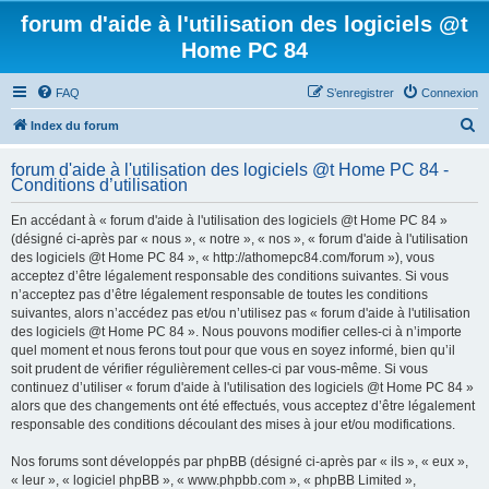
forum d'aide à l'utilisation des logiciels @t
Home PC 84
FAQ
S’enregistrer
Connexion
R
Index du forum
e
forum d'aide à l'utilisation des logiciels @t Home PC 84 -
c
Conditions d’utilisation
h
En accédant à « forum d'aide à l'utilisation des logiciels @t Home PC 84 »
e
(désigné ci-après par « nous », « notre », « nos », « forum d'aide à l'utilisation
r
des logiciels @t Home PC 84 », « http://athomepc84.com/forum »), vous
acceptez d’être légalement responsable des conditions suivantes. Si vous
c
n’acceptez pas d’être légalement responsable de toutes les conditions
h
suivantes, alors n’accédez pas et/ou n’utilisez pas « forum d'aide à l'utilisation
des logiciels @t Home PC 84 ». Nous pouvons modifier celles-ci à n’importe
e
quel moment et nous ferons tout pour que vous en soyez informé, bien qu’il
r
soit prudent de vérifier régulièrement celles-ci par vous-même. Si vous
continuez d’utiliser « forum d'aide à l'utilisation des logiciels @t Home PC 84 »
alors que des changements ont été effectués, vous acceptez d’être légalement
responsable des conditions découlant des mises à jour et/ou modifications.
Nos forums sont développés par phpBB (désigné ci-après par « ils », « eux »,
« leur », « logiciel phpBB », « www.phpbb.com », « phpBB Limited »,