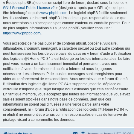
« Équipes phpBB ») qui est un script libre de forum, déclaré sous la licence «
GNU General Public License v2
» (désigné ci-après par « GPL ») et qui peut
être téléchargé depuis
www.phpbb.com
. Le logiciel phpBB facilite seulement
les discussions sur Internet. phpBB Limited n’est pas responsable de ce que
nous acceptons ou n’acceptons pas comme contenu ou conduite permis. Pour
de plus amples informations au sujet de phpBB, veuillez consulter :
https://www.phpbb.com/
.
Vous acceptez de ne pas publier de contenu abusif, obscène, vulgaire,
diffamatoire, choquant, menaçant, à caractère sexuel ou tout autre contenu qui
peut transgresser les lois de votre pays, du pays où « forum d'aide à l'utilisation
des logiciels @t Home PC 84 » est hébergé ou les lois internationales. Le faire
peut vous mener à un bannissement immédiat et permanent, avec une
notification à votre fournisseur d’accès à Internet si nous le jugeons
nécessaire. Les adresses IP de tous les messages sont enregistrées pour
aider au renforcement de ces conditions. Vous acceptez que « forum d'aide à
l'utilisation des logiciels @t Home PC 84 » supprime, modifie, déplace ou
verrouille n’importe quel sujet lorsque nous estimons que cela est nécessaire.
En tant que membre, vous acceptez que toutes les informations que vous avez
saisies soient stockées dans notre base de données. Bien que ces
informations ne soient pas diffusées à une tierce partie sans votre
consentement, ni « forum d'aide à l'utilisation des logiciels @t Home PC 84 »,
ni phpBB ne pourront être tenus comme responsables en cas de tentative de
piratage visant à compromettre les données.
Index du forum
Heures au format
UTC+02:00