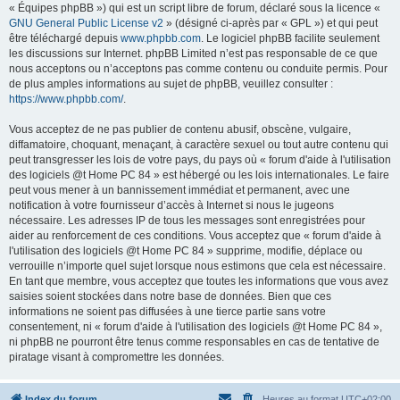
« Équipes phpBB ») qui est un script libre de forum, déclaré sous la licence «
GNU General Public License v2
» (désigné ci-après par « GPL ») et qui peut
être téléchargé depuis
www.phpbb.com
. Le logiciel phpBB facilite seulement
les discussions sur Internet. phpBB Limited n’est pas responsable de ce que
nous acceptons ou n’acceptons pas comme contenu ou conduite permis. Pour
de plus amples informations au sujet de phpBB, veuillez consulter :
https://www.phpbb.com/
.
Vous acceptez de ne pas publier de contenu abusif, obscène, vulgaire,
diffamatoire, choquant, menaçant, à caractère sexuel ou tout autre contenu qui
peut transgresser les lois de votre pays, du pays où « forum d'aide à l'utilisation
des logiciels @t Home PC 84 » est hébergé ou les lois internationales. Le faire
peut vous mener à un bannissement immédiat et permanent, avec une
notification à votre fournisseur d’accès à Internet si nous le jugeons
nécessaire. Les adresses IP de tous les messages sont enregistrées pour
aider au renforcement de ces conditions. Vous acceptez que « forum d'aide à
l'utilisation des logiciels @t Home PC 84 » supprime, modifie, déplace ou
verrouille n’importe quel sujet lorsque nous estimons que cela est nécessaire.
En tant que membre, vous acceptez que toutes les informations que vous avez
saisies soient stockées dans notre base de données. Bien que ces
informations ne soient pas diffusées à une tierce partie sans votre
consentement, ni « forum d'aide à l'utilisation des logiciels @t Home PC 84 »,
ni phpBB ne pourront être tenus comme responsables en cas de tentative de
piratage visant à compromettre les données.
Index du forum
Heures au format
UTC+02:00