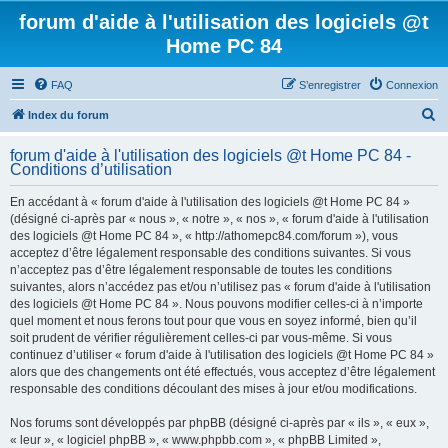
forum d'aide à l'utilisation des logiciels @t
Home PC 84
FAQ
S’enregistrer
Connexion
R
Index du forum
e
forum d'aide à l'utilisation des logiciels @t Home PC 84 -
c
Conditions d’utilisation
h
En accédant à « forum d'aide à l'utilisation des logiciels @t Home PC 84 »
e
(désigné ci-après par « nous », « notre », « nos », « forum d'aide à l'utilisation
r
des logiciels @t Home PC 84 », « http://athomepc84.com/forum »), vous
acceptez d’être légalement responsable des conditions suivantes. Si vous
c
n’acceptez pas d’être légalement responsable de toutes les conditions
h
suivantes, alors n’accédez pas et/ou n’utilisez pas « forum d'aide à l'utilisation
des logiciels @t Home PC 84 ». Nous pouvons modifier celles-ci à n’importe
e
quel moment et nous ferons tout pour que vous en soyez informé, bien qu’il
r
soit prudent de vérifier régulièrement celles-ci par vous-même. Si vous
continuez d’utiliser « forum d'aide à l'utilisation des logiciels @t Home PC 84 »
alors que des changements ont été effectués, vous acceptez d’être légalement
responsable des conditions découlant des mises à jour et/ou modifications.
Nos forums sont développés par phpBB (désigné ci-après par « ils », « eux »,
« leur », « logiciel phpBB », « www.phpbb.com », « phpBB Limited »,