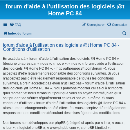
forum d'aide à l'utilisation des logiciels @t
Home PC 84
FAQ
S’enregistrer
Connexion
R
Index du forum
e
forum d'aide à l'utilisation des logiciels @t Home PC 84 -
c
Conditions d’utilisation
h
En accédant à « forum d'aide à l'utilisation des logiciels @t Home PC 84 »
e
(désigné ci-après par « nous », « notre », « nos », « forum d'aide à l'utilisation
r
des logiciels @t Home PC 84 », « http://athomepc84.com/forum »), vous
acceptez d’être légalement responsable des conditions suivantes. Si vous
c
n’acceptez pas d’être légalement responsable de toutes les conditions
h
suivantes, alors n’accédez pas et/ou n’utilisez pas « forum d'aide à l'utilisation
des logiciels @t Home PC 84 ». Nous pouvons modifier celles-ci à n’importe
e
quel moment et nous ferons tout pour que vous en soyez informé, bien qu’il
r
soit prudent de vérifier régulièrement celles-ci par vous-même. Si vous
continuez d’utiliser « forum d'aide à l'utilisation des logiciels @t Home PC 84 »
alors que des changements ont été effectués, vous acceptez d’être légalement
responsable des conditions découlant des mises à jour et/ou modifications.
Nos forums sont développés par phpBB (désigné ci-après par « ils », « eux »,
« leur », « logiciel phpBB », « www.phpbb.com », « phpBB Limited »,