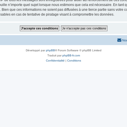
 IP de tous les messages sont enregistrées pour aider au renforcement de ces condit
uille n’importe quel sujet lorsque nous estimons que cela est nécessaire. En tant
ien que ces informations ne soient pas diffusées à une tierce partie sans votre cons
bles en cas de tentative de piratage visant à compromettre les données.
Nou
Développé par
phpBB
® Forum Software © phpBB Limited
Traduit par
phpBB-fr.com
Confidentialité
|
Conditions