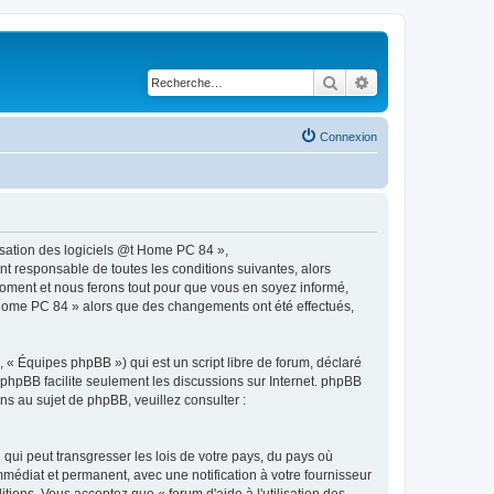
Rechercher
Recherche avancé
Connexion
ilisation des logiciels @t Home PC 84 »,
t responsable de toutes les conditions suivantes, alors
 moment et nous ferons tout pour que vous en soyez informé,
 @t Home PC 84 » alors que des changements ont été effectués,
 « Équipes phpBB ») qui est un script libre de forum, déclaré
l phpBB facilite seulement les discussions sur Internet. phpBB
 au sujet de phpBB, veuillez consulter :
qui peut transgresser les lois de votre pays, du pays où
mmédiat et permanent, avec une notification à votre fournisseur