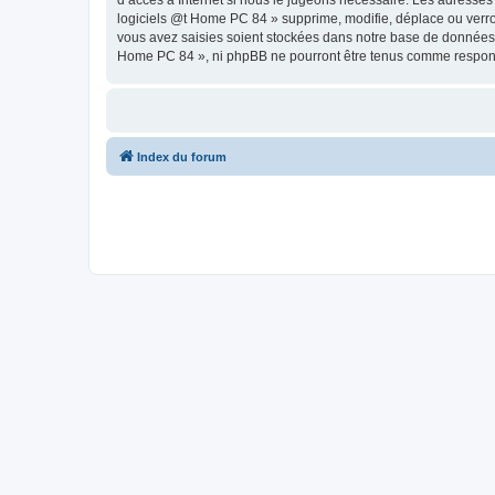
d’accès à Internet si nous le jugeons nécessaire. Les adresses
logiciels @t Home PC 84 » supprime, modifie, déplace ou verro
vous avez saisies soient stockées dans notre base de données. B
Home PC 84 », ni phpBB ne pourront être tenus comme responsa
Index du forum