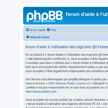
forum d'aide à l'u
Accès rapide
FAQ
Index du forum
forum d'aide à l'utilisation des logiciels @t Ho
En accédant à « forum d'aide à l'utilisation des logiciels @t Ho
« http://athomepc84.com/forum »), vous acceptez d’être légalem
n’accédez pas et/ou n’utilisez pas « forum d'aide à l'utilisati
bien qu’il soit prudent de vérifier régulièrement celles-ci par 
vous acceptez d’être légalement responsable des conditions dé
Nos forums sont développés par phpBB (désigné ci-après par « i
sous la licence «
GNU General Public License v2
» (désigné ci
Limited n’est pas responsable de ce que nous acceptons ou n’
https://www.phpbb.com/
.
Vous acceptez de ne pas publier de contenu abusif, obscène, vu
« forum d'aide à l'utilisation des logiciels @t Home PC 84 » es