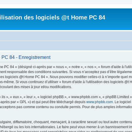
tilisation des logiciels @t Home PC 84
me PC 84 - Enregistrement
me PC 84 » (désigné ci-après par « nous », « notre », « nos », « forum d'aide à l'ut
ent responsable des conditions suivantes. Si vous n’acceptez pas d’être légalemen
on des logiciels @t Home PC 84 ». Nous pouvons modifier celles-ci à n’importe quel
vous-même. Si vous continuez d’utiliser « forum d'aide à l'utilisation des logiciels
coulant des mises à jour et/ou modifications.
ls », « eux », « leur », « logiciel phpBB », « www.phpbb.com », « phpBB Limited »,
-après par « GPL ») et qui peut être téléchargé depuis
www.phpbb.com
. Le logicie
acceptons pas comme contenu ou conduite permis. Pour de plus amples informations
lgaire, diffamatoire, choquant, menaçant, à caractère sexuel ou tout autre contenu 
t hébergé ou les lois internationales. Le faire peut vous mener à un bannissement i