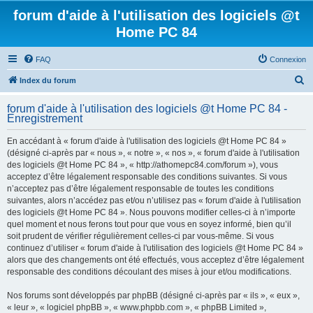
forum d'aide à l'utilisation des logiciels @t
Home PC 84
FAQ
Connexion
R
Index du forum
e
forum d'aide à l'utilisation des logiciels @t Home PC 84 -
c
Enregistrement
h
En accédant à « forum d'aide à l'utilisation des logiciels @t Home PC 84 »
e
(désigné ci-après par « nous », « notre », « nos », « forum d'aide à l'utilisation
r
des logiciels @t Home PC 84 », « http://athomepc84.com/forum »), vous
acceptez d’être légalement responsable des conditions suivantes. Si vous
c
n’acceptez pas d’être légalement responsable de toutes les conditions
h
suivantes, alors n’accédez pas et/ou n’utilisez pas « forum d'aide à l'utilisation
des logiciels @t Home PC 84 ». Nous pouvons modifier celles-ci à n’importe
e
quel moment et nous ferons tout pour que vous en soyez informé, bien qu’il
r
soit prudent de vérifier régulièrement celles-ci par vous-même. Si vous
continuez d’utiliser « forum d'aide à l'utilisation des logiciels @t Home PC 84 »
alors que des changements ont été effectués, vous acceptez d’être légalement
responsable des conditions découlant des mises à jour et/ou modifications.
Nos forums sont développés par phpBB (désigné ci-après par « ils », « eux »,
« leur », « logiciel phpBB », « www.phpbb.com », « phpBB Limited »,