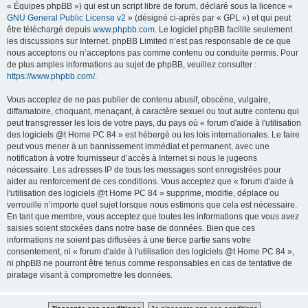
« Équipes phpBB ») qui est un script libre de forum, déclaré sous la licence «
GNU General Public License v2
» (désigné ci-après par « GPL ») et qui peut
être téléchargé depuis
www.phpbb.com
. Le logiciel phpBB facilite seulement
les discussions sur Internet. phpBB Limited n’est pas responsable de ce que
nous acceptons ou n’acceptons pas comme contenu ou conduite permis. Pour
de plus amples informations au sujet de phpBB, veuillez consulter :
https://www.phpbb.com/
.
Vous acceptez de ne pas publier de contenu abusif, obscène, vulgaire,
diffamatoire, choquant, menaçant, à caractère sexuel ou tout autre contenu qui
peut transgresser les lois de votre pays, du pays où « forum d'aide à l'utilisation
des logiciels @t Home PC 84 » est hébergé ou les lois internationales. Le faire
peut vous mener à un bannissement immédiat et permanent, avec une
notification à votre fournisseur d’accès à Internet si nous le jugeons
nécessaire. Les adresses IP de tous les messages sont enregistrées pour
aider au renforcement de ces conditions. Vous acceptez que « forum d'aide à
l'utilisation des logiciels @t Home PC 84 » supprime, modifie, déplace ou
verrouille n’importe quel sujet lorsque nous estimons que cela est nécessaire.
En tant que membre, vous acceptez que toutes les informations que vous avez
saisies soient stockées dans notre base de données. Bien que ces
informations ne soient pas diffusées à une tierce partie sans votre
consentement, ni « forum d'aide à l'utilisation des logiciels @t Home PC 84 »,
ni phpBB ne pourront être tenus comme responsables en cas de tentative de
piratage visant à compromettre les données.