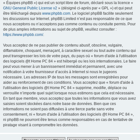
« Équipes phpBB ») qui est un script libre de forum, déclaré sous la licence «
GNU General Public License v2
» (désigné ci-après par « GPL ») et qui peut
être téléchargé depuis
www.phpbb.com
. Le logiciel phpBB facilite seulement
les discussions sur Internet. phpBB Limited n’est pas responsable de ce que
nous acceptons ou n’acceptons pas comme contenu ou conduite permis. Pour
de plus amples informations au sujet de phpBB, veuillez consulter :
https://www.phpbb.com/
.
Vous acceptez de ne pas publier de contenu abusif, obscène, vulgaire,
diffamatoire, choquant, menaçant, à caractère sexuel ou tout autre contenu qui
peut transgresser les lois de votre pays, du pays où « forum d'aide à l'utilisation
des logiciels @t Home PC 84 » est hébergé ou les lois internationales. Le faire
peut vous mener à un bannissement immédiat et permanent, avec une
notification à votre fournisseur d’accès à Internet si nous le jugeons
nécessaire. Les adresses IP de tous les messages sont enregistrées pour
aider au renforcement de ces conditions. Vous acceptez que « forum d'aide à
l'utilisation des logiciels @t Home PC 84 » supprime, modifie, déplace ou
verrouille n’importe quel sujet lorsque nous estimons que cela est nécessaire.
En tant que membre, vous acceptez que toutes les informations que vous avez
saisies soient stockées dans notre base de données. Bien que ces
informations ne soient pas diffusées à une tierce partie sans votre
consentement, ni « forum d'aide à l'utilisation des logiciels @t Home PC 84 »,
ni phpBB ne pourront être tenus comme responsables en cas de tentative de
piratage visant à compromettre les données.