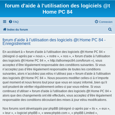
forum d'aide à l'utilisation des logiciels @t
Home PC 84
FAQ
Connexion
R
Index du forum
e
forum d'aide à l'utilisation des logiciels @t Home PC 84 -
c
Enregistrement
h
En accédant à « forum d'aide à l'utilisation des logiciels @t Home PC 84 »
e
(désigné ci-après par « nous », « notre », « nos », « forum d'aide à l'utilisation
r
des logiciels @t Home PC 84 », « http://athomepc84.com/forum »), vous
acceptez d’être légalement responsable des conditions suivantes. Si vous
c
n’acceptez pas d’être légalement responsable de toutes les conditions
h
suivantes, alors n’accédez pas et/ou n’utilisez pas « forum d'aide à l'utilisation
des logiciels @t Home PC 84 ». Nous pouvons modifier celles-ci à n’importe
e
quel moment et nous ferons tout pour que vous en soyez informé, bien qu’il
r
soit prudent de vérifier régulièrement celles-ci par vous-même. Si vous
continuez d’utiliser « forum d'aide à l'utilisation des logiciels @t Home PC 84 »
alors que des changements ont été effectués, vous acceptez d’être légalement
responsable des conditions découlant des mises à jour et/ou modifications.
Nos forums sont développés par phpBB (désigné ci-après par « ils », « eux »,
« leur », « logiciel phpBB », « www.phpbb.com », « phpBB Limited »,