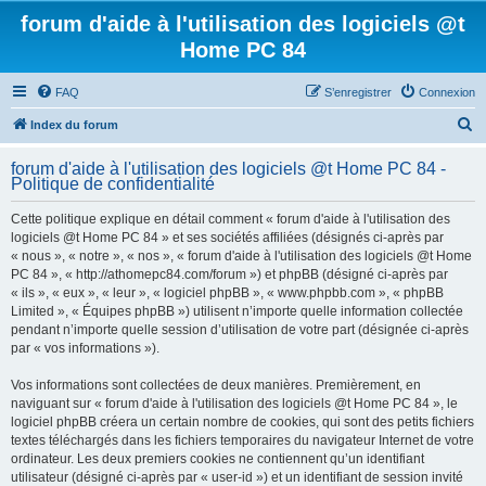
forum d'aide à l'utilisation des logiciels @t
Home PC 84
FAQ
S’enregistrer
Connexion
R
Index du forum
e
forum d'aide à l'utilisation des logiciels @t Home PC 84 -
c
Politique de confidentialité
h
Cette politique explique en détail comment « forum d'aide à l'utilisation des
e
logiciels @t Home PC 84 » et ses sociétés affiliées (désignés ci-après par
r
« nous », « notre », « nos », « forum d'aide à l'utilisation des logiciels @t Home
PC 84 », « http://athomepc84.com/forum ») et phpBB (désigné ci-après par
c
« ils », « eux », « leur », « logiciel phpBB », « www.phpbb.com », « phpBB
h
Limited », « Équipes phpBB ») utilisent n’importe quelle information collectée
pendant n’importe quelle session d’utilisation de votre part (désignée ci-après
e
par « vos informations »).
r
Vos informations sont collectées de deux manières. Premièrement, en
naviguant sur « forum d'aide à l'utilisation des logiciels @t Home PC 84 », le
logiciel phpBB créera un certain nombre de cookies, qui sont des petits fichiers
textes téléchargés dans les fichiers temporaires du navigateur Internet de votre
ordinateur. Les deux premiers cookies ne contiennent qu’un identifiant
utilisateur (désigné ci-après par « user-id ») et un identifiant de session invité