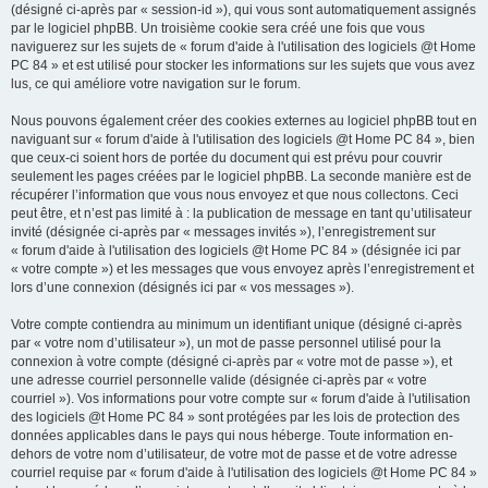
(désigné ci-après par « session-id »), qui vous sont automatiquement assignés
par le logiciel phpBB. Un troisième cookie sera créé une fois que vous
naviguerez sur les sujets de « forum d'aide à l'utilisation des logiciels @t Home
PC 84 » et est utilisé pour stocker les informations sur les sujets que vous avez
lus, ce qui améliore votre navigation sur le forum.
Nous pouvons également créer des cookies externes au logiciel phpBB tout en
naviguant sur « forum d'aide à l'utilisation des logiciels @t Home PC 84 », bien
que ceux-ci soient hors de portée du document qui est prévu pour couvrir
seulement les pages créées par le logiciel phpBB. La seconde manière est de
récupérer l’information que vous nous envoyez et que nous collectons. Ceci
peut être, et n’est pas limité à : la publication de message en tant qu’utilisateur
invité (désignée ci-après par « messages invités »), l’enregistrement sur
« forum d'aide à l'utilisation des logiciels @t Home PC 84 » (désignée ici par
« votre compte ») et les messages que vous envoyez après l’enregistrement et
lors d’une connexion (désignés ici par « vos messages »).
Votre compte contiendra au minimum un identifiant unique (désigné ci-après
par « votre nom d’utilisateur »), un mot de passe personnel utilisé pour la
connexion à votre compte (désigné ci-après par « votre mot de passe »), et
une adresse courriel personnelle valide (désignée ci-après par « votre
courriel »). Vos informations pour votre compte sur « forum d'aide à l'utilisation
des logiciels @t Home PC 84 » sont protégées par les lois de protection des
données applicables dans le pays qui nous héberge. Toute information en-
dehors de votre nom d’utilisateur, de votre mot de passe et de votre adresse
courriel requise par « forum d'aide à l'utilisation des logiciels @t Home PC 84 »