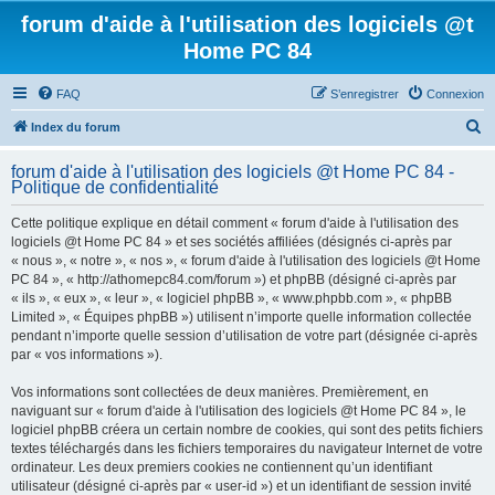
forum d'aide à l'utilisation des logiciels @t
Home PC 84
FAQ
S’enregistrer
Connexion
R
Index du forum
e
forum d'aide à l'utilisation des logiciels @t Home PC 84 -
c
Politique de confidentialité
h
Cette politique explique en détail comment « forum d'aide à l'utilisation des
e
logiciels @t Home PC 84 » et ses sociétés affiliées (désignés ci-après par
r
« nous », « notre », « nos », « forum d'aide à l'utilisation des logiciels @t Home
PC 84 », « http://athomepc84.com/forum ») et phpBB (désigné ci-après par
c
« ils », « eux », « leur », « logiciel phpBB », « www.phpbb.com », « phpBB
h
Limited », « Équipes phpBB ») utilisent n’importe quelle information collectée
pendant n’importe quelle session d’utilisation de votre part (désignée ci-après
e
par « vos informations »).
r
Vos informations sont collectées de deux manières. Premièrement, en
naviguant sur « forum d'aide à l'utilisation des logiciels @t Home PC 84 », le
logiciel phpBB créera un certain nombre de cookies, qui sont des petits fichiers
textes téléchargés dans les fichiers temporaires du navigateur Internet de votre
ordinateur. Les deux premiers cookies ne contiennent qu’un identifiant
utilisateur (désigné ci-après par « user-id ») et un identifiant de session invité